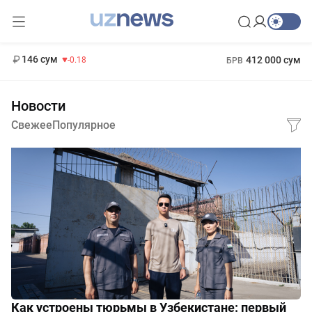
11 916 сум
28.92
13 749 сум
1 271 000 сум
32.19
МРОТ
146 сум
412 000 сум
-0.18
БРВ
Новости
Свежее
Популярное
Как устроены тюрьмы в Узбекистане: первый