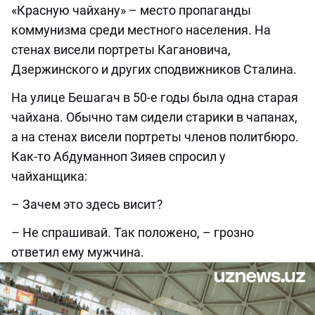
«Красную чайхану» – место пропаганды
коммунизма среди местного населения. На
стенах висели портреты Кагановича,
Дзержинского и других сподвижников Сталина.
На улице Бешагач в 50-е годы была одна старая
чайхана. Обычно там сидели старики в чапанах,
а на стенах висели портреты членов политбюро.
Как-то Абдуманноп Зияев спросил у
чайханщика:
– Зачем это здесь висит?
– Не спрашивай. Так положено, – грозно
ответил ему мужчина.