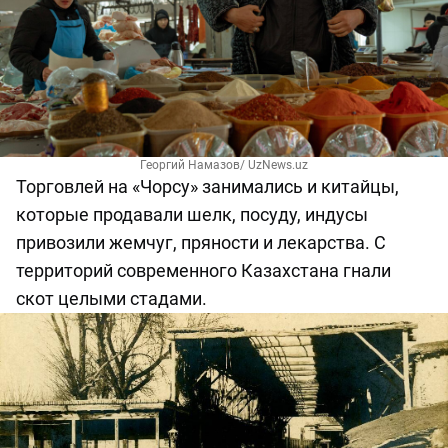
Георгий Намазов/ UzNews.uz
Торговлей на «Чорсу» занимались и китайцы,
которые продавали шелк, посуду, индусы
привозили жемчуг, пряности и лекарства. С
территорий современного Казахстана гнали
скот целыми стадами.