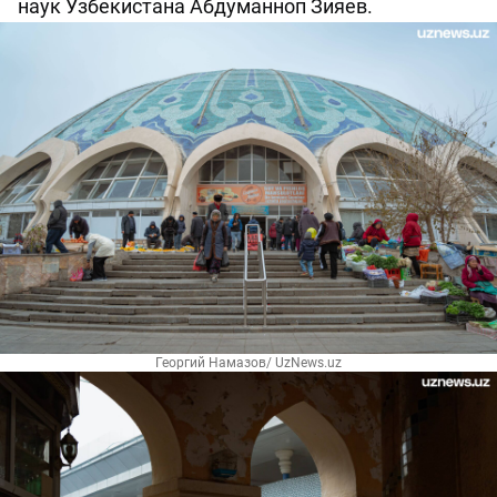
наук Узбекистана Абдуманноп Зияев.
Георгий Намазов/ UzNews.uz