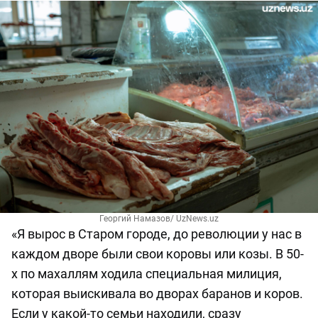
Георгий Намазов/ UzNews.uz
«Я вырос в Старом городе, до революции у нас в
каждом дворе были свои коровы или козы. В 50-
х по махаллям ходила специальная милиция,
которая выискивала во дворах баранов и коров.
Если у какой-то семьи находили, сразу