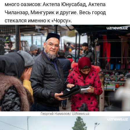
много оазисов: Актепа Юнусабад, Актепа
Чиланзар, Мингурик и другие. Весь город
стекался именно к «Чорсу».
Георгий Намазов/ UzNews.uz