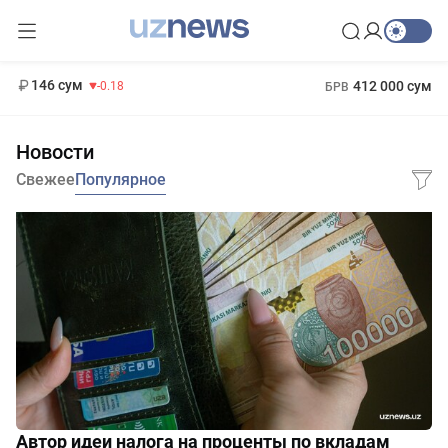
11 916 сум
28.92
13 749 сум
1 271 000 сум
32.19
МРОТ
146 сум
412 000 сум
-0.18
БРВ
Новости
Свежее
Популярное
Автор идеи налога на проценты по вкладам