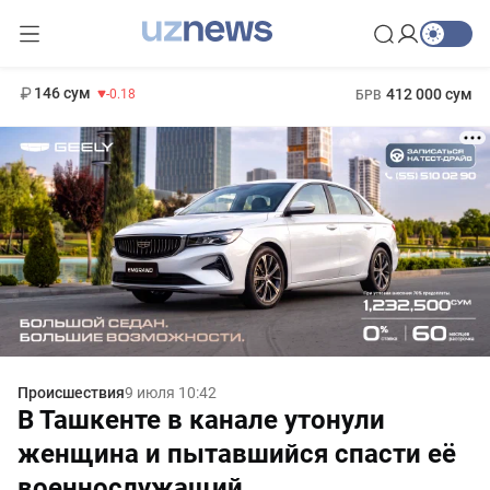
11 916 сум
28.92
13 749 сум
1 271 000 сум
32.19
МРОТ
146 сум
412 000 сум
-0.18
БРВ
Происшествия
9 июля 10:42
В Ташкенте в канале утонули
женщина и пытавшийся спасти её
военнослужащий