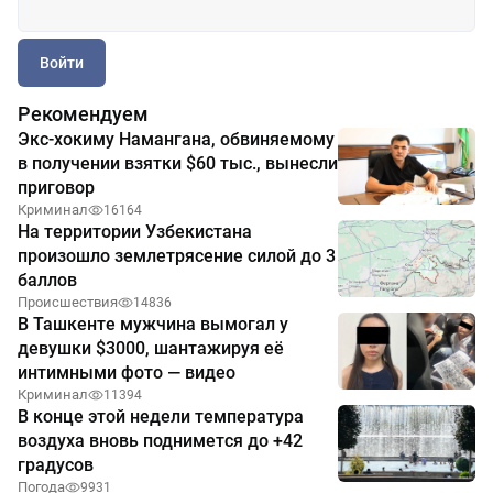
Войти
Рекомендуем
Экс-хокиму Намангана, обвиняемому
в получении взятки $60 тыс., вынесли
приговор
Криминал
16164
На территории Узбекистана
произошло землетрясение силой до 3
баллов
Происшествия
14836
В Ташкенте мужчина вымогал у
девушки $3000, шантажируя её
интимными фото — видео
Криминал
11394
В конце этой недели температура
воздуха вновь поднимется до +42
градусов
Погода
9931