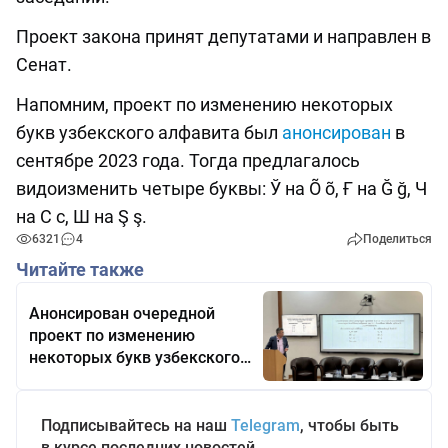
Проект закона принят депутатами и направлен в
Сенат.
Напомним, проект по изменению некоторых
букв узбекского алфавита был
анонсирован
в
сентябре 2023 года. Тогда предлагалось
видоизменить четыре буквы: Ў на Õ õ, Ғ на Ğ ğ, Ч
на С с, Ш на Ş ş.
6321
4
Поделиться
Читайте также
Анонсирован очередной
проект по изменению
некоторых букв узбекского
алфавита
Подписывайтесь на наш
Telegram
, чтобы быть
в курсе последних новостей.