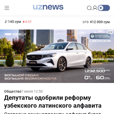
11 935 сум
-17.49
13 788 сум
1 271 000 сум
8.47
МРОТ
145 сум
412 000 сум
-0.57
БРВ
Общество
7 июля 12:50
Депутаты одобрили реформу
узбекского латинского алфавита