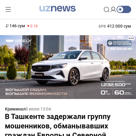
11 916 сум
28.92
13 749 сум
1 271 000 сум
32.19
МРОТ
146 сум
412 000 сум
-0.18
БРВ
Криминал
8 июля 13:04
В Ташкенте задержали группу
мошенников, обманывавших
граждан Европы и Северной