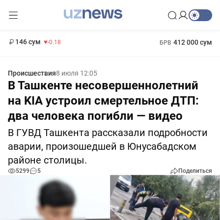
11 916 сум
28.92
13 749 сум
1 271 000 сум
32.19
МРОТ
146 сум
412 000 сум
-0.18
БРВ
Происшествия
8 июля 12:05
В Ташкенте несовершеннолетний
на KIA устроил смертельное ДТП:
два человека погибли — видео
В ГУВД Ташкента рассказали подробности
аварии, произошедшей в Юнусабадском
районе столицы.
5299
5
Поделиться