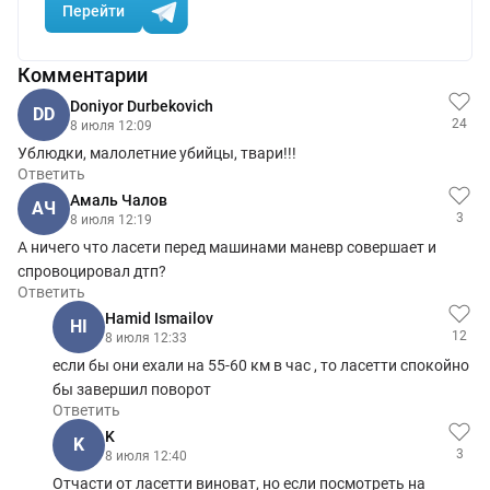
Перейти
Комментарии
Doniyor Durbekovich
DD
24
8 июля 12:09
Ублюдки, малолетние убийцы, твари!!!
Ответить
Амаль Чалов
АЧ
3
8 июля 12:19
А ничего что ласети перед машинами маневр совершает и
спровоцировал дтп?
Ответить
Hamid Ismailov
HI
12
8 июля 12:33
если бы они ехали на 55-60 км в час , то ласетти спокойно
бы завершил поворот
Ответить
K
K
3
8 июля 12:40
Отчасти от ласетти виноват, но если посмотреть на