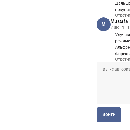
Дальше
покупа
Ответи
Mustafa
M
7 июня 11
Улучши
режиме 
Альфред
Форекса
Ответи
Войти