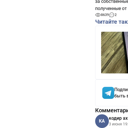
за собственные
полученные от 
8639
2
Читайте та
Подпи
быть 
Комментар
кодир а
КА
3 июня 19