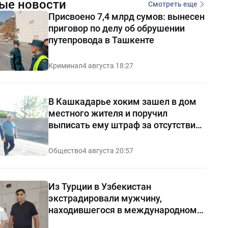
ые новости
Смотреть еще
Присвоено 7,4 млрд сумов: вынесен
приговор по делу об обрушении
путепровода в Ташкенте
Криминал
4 августа 18:27
В Кашкадарье хоким зашел в дом
местного жителя и поручил
выписать ему штраф за отсутствие
чистоты — видео
Общество
4 августа 20:57
Из Турции в Узбекистан
экстрадировали мужчину,
находившегося в международном
розыске