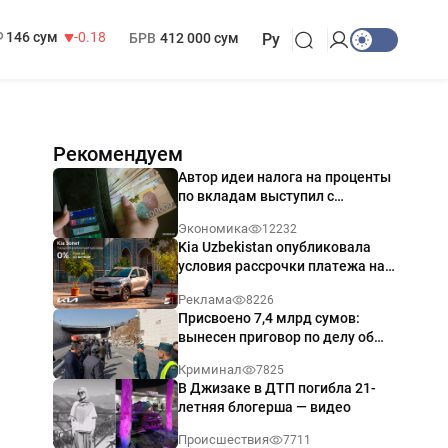
13 749 сум
32.19
МРОТ
1 271 000 сум
146 сум
-0.18
БРВ
412 000 сум
Ру
Рекомендуем
Автор идеи налога на проценты
по вкладам выступил с
разъяснением
Экономика
12232
Kia Uzbekistan опубликовала
условия рассрочки платежа на
Kia Sonet со ставкой от 0%
Реклама
8226
годовых
Присвоено 7,4 млрд сумов:
вынесен приговор по делу об
обрушении путепровода в
Криминал
7825
Ташкенте
В Джизаке в ДТП погибла 21-
летняя блогерша — видео
Происшествия
7711