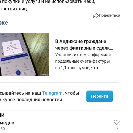
 покупки и услуги и не использовать чеки,
третьих лиц.
Поделиться
кже
В Андижане граждане
через фиктивные сделки
получили 35 млрд сумов
Участники схемы оформили
кешбэка
поддельные счета-фактуры
на 1,1 трлн сумов, что
позволило незаконно
получить кешбэк. При этом
должностные лица
сывайтесь на наш
Telegram
, чтобы
областного налогового
Перейти
в курсе последних новостей.
управления не пресекли
подозрительные операции.
ии
хмедов
9
:59