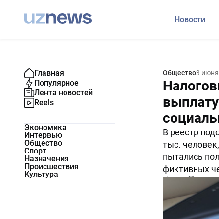
Новости
Главная
Общество
3 июня
Налогов
Популярное
Лента новостей
выплату
Reels
социаль
Экономика
В реестр под
Интервью
Общество
тыс. человек
Спорт
пытались пол
Назначения
Происшествия
фиктивных че
Культура
8639
2