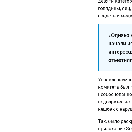
девяти категор
говядины, яиц,
средств и меди
«Однако 
начали и
интересах
отметили
Управлением к
комитета был 
необоснованно
подозрительно
кешбэк с нару
Так, было рас
приложение So