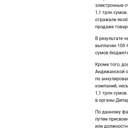
электронные с
1,1 трлн сумов
отражали якоб
продаже товар
В результате ч
выплачен 100 
сумов бюджетн
Кроме того, д
Андижанской о
по аннулирова
компаний, нес
1,1 трлн сумов
в органы Депа
По данному фак
путем присвоен
или должностн