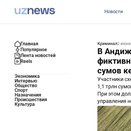
Новости
Главная
Криминал
2 июня
В Андиж
Популярное
Лента новостей
фиктивн
Reels
сумов к
Экономика
Участники с
Интервью
Общество
1,1 трлн сум
Спорт
При этом дол
Назначения
Происшествия
управления н
Культура
1940
1