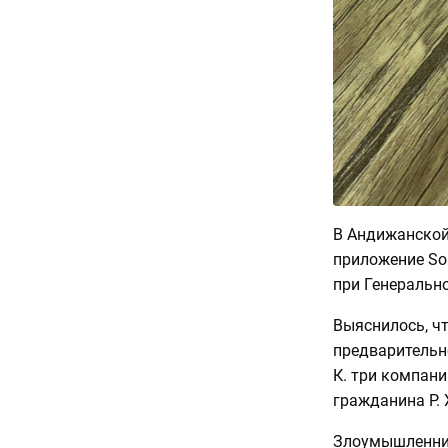
В Андижанской
приложение Sol
при Генерально
Выяснилось, чт
предварительно
К. три компани
гражданина Р. Х
Злоумышленни