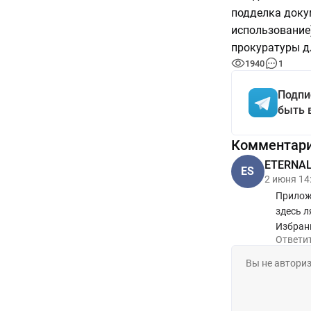
подделка докум
использование
прокуратуры д
1940
1
Подпи
быть 
Комментар
ETERNAL 
ES
2 июня 14
Приложе
здесь л
Избран
Ответи