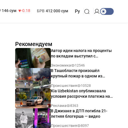
13 749 сум
32.19
МРОТ
1 271 000 сум
146 сум
-0.18
БРВ
412 000 сум
Ру
Рекомендуем
Автор идеи налога на проценты
по вкладам выступил с
разъяснением
Экономика
12546
В Ташобласти произошёл
крупный пожар в одном из
магазинов — видео
Происшествия
10528
Kia Uzbekistan опубликовала
условия рассрочки платежа на
Kia Sonet со ставкой от 0%
Реклама
8363
годовых
В Джизаке в ДТП погибла 21-
летняя блогерша — видео
Происшествия
8097