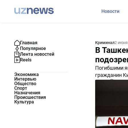
Новости
Главная
Криминал
2 июня
В Ташке
Популярное
Лента новостей
подозре
Reels
Погибшими яв
Экономика
гражданин Ки
Интервью
6411
0
Общество
Спорт
Назначения
Происшествия
Культура