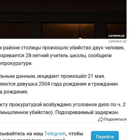
uznews.uz
м районе столицы произошло убийство двух человек,
озревается 28-летний учитель школы, сообщили
нпрокуратуре.
льным данным, инцидент произошёл 21 мая.
яются девушка 2004 года рождения и гражданин
а рождения.
ту прокуратурой возбуждено уголовное дело по ч. 2
 (Умышленное убийство). Подозреваемый задержан.
Поделиться
сывайтесь на наш
Telegram
, чтобы
Перейти