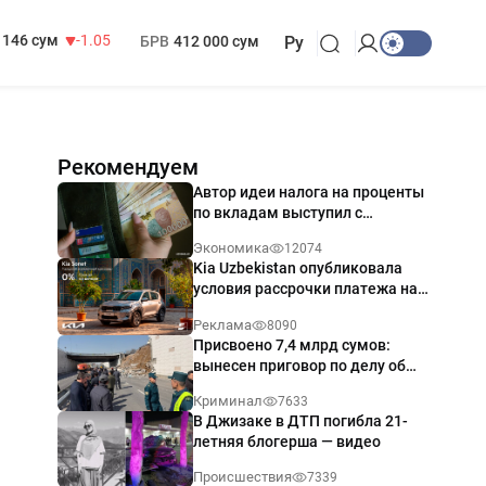
13 717 сум
-25.83
МРОТ
1 271 000 сум
146 сум
-1.05
БРВ
412 000 сум
Ру
Рекомендуем
Автор идеи налога на проценты
по вкладам выступил с
разъяснением
Экономика
12074
Kia Uzbekistan опубликовала
условия рассрочки платежа на
Kia Sonet со ставкой от 0%
Реклама
8090
годовых
Присвоено 7,4 млрд сумов:
вынесен приговор по делу об
обрушении путепровода в
Криминал
7633
Ташкенте
В Джизаке в ДТП погибла 21-
летняя блогерша — видео
Происшествия
7339