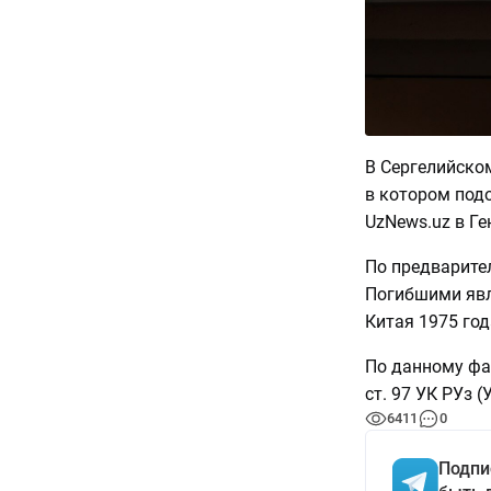
В Сергелийско
в котором под
UzNews.uz в Ге
По предварите
Погибшими явл
Китая 1975 год
По данному фак
ст. 97 УК РУз
6411
0
Подпи