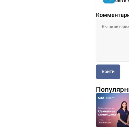
быть 
Комментар
Войти
Популярн