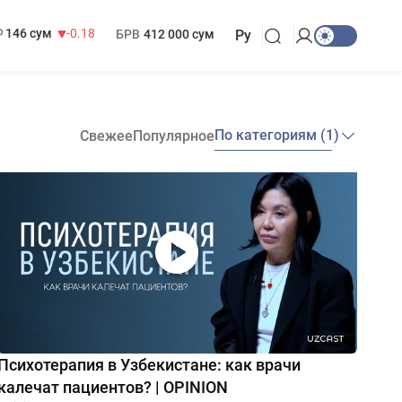
13 749 сум
32.19
МРОТ
1 271 000 сум
146 сум
-0.18
БРВ
412 000 сум
Ру
По категориям (1)
Свежее
Популярное
Психотерапия в Узбекистане: как врачи
калечат пациентов? | OPINION