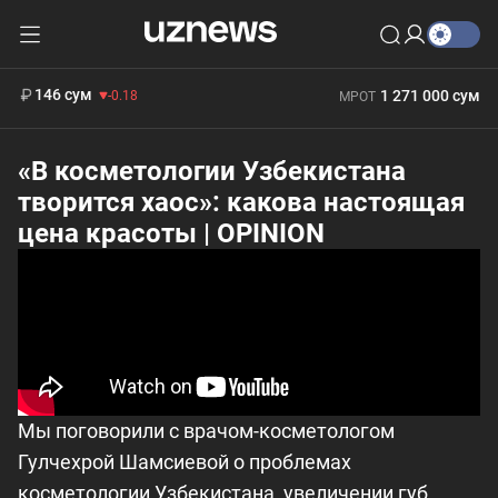
11 916 сум
28.92
13 749 сум
412 000 сум
32.19
БРВ
146 сум
1 271 000 сум
-0.18
МРОТ
«В косметологии Узбекистана
творится хаос»: какова настоящая
цена красоты | OPINION
Мы поговорили с врачом-косметологом
Гулчехрой Шамсиевой о проблемах
косметологии Узбекистана, увеличении губ,