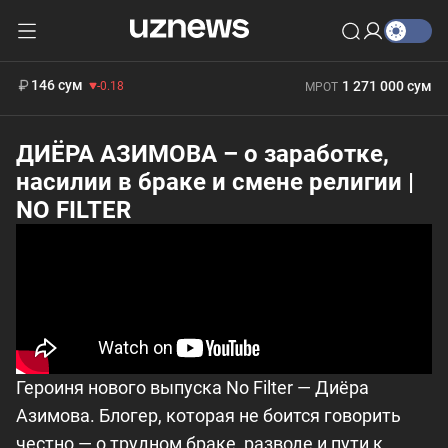
11 916 сум
28.92
13 749 сум
412 000 сум
32.19
БРВ
146 сум
1 271 000 сум
-0.18
МРОТ
ДИЁРА АЗИМОВА – о заработке,
насилии в браке и смене религии |
NO FILTER
Героиня нового выпуска No Filter — Диёра
Азимова. Блогер, которая не боится говорить
честно — о трудном браке, разводе и пути к