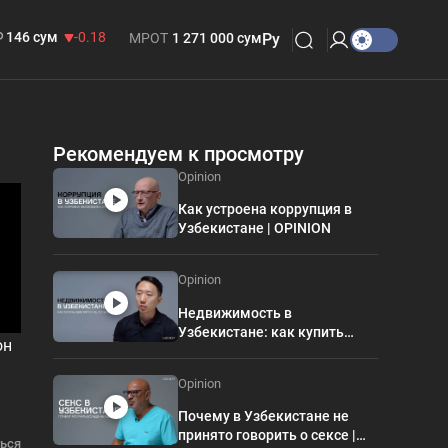
13 749 сум
32.19
БРВ
412 000 сум
146 сум
-0.18
МРОТ
1 271 000 сум
Ру
Рекомендуем к просмотру
Opinion
Как устроена коррупция в
Узбекистане | OPINION
Opinion
Недвижимость в
Узбекистане: как купить
он
квартиру и не потерять всё |
OPINION
Opinion
Почему в Узбекистане не
принято говорить о сексе |
ься