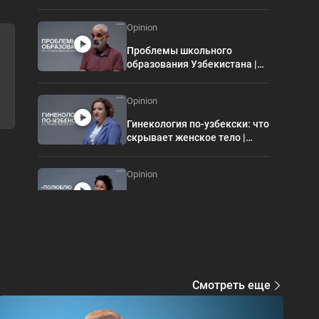
OPINION
Opinion
Проблемы школьного
образования Узбекистана |
OPINION
Opinion
Гинекология по-узбекски: что
скрывает женское тело |
OPINION
Opinion
«Полюблю после свадьбы»:
как строят браки в
Узбекистане | OPINION
Opinion
«В косметологии
Смотреть еще
Узбекистана творится хаос»:
какова настоящая цена
АЛЕ
красоты | OPINION