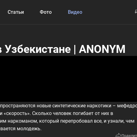
Статьи
Фото
Видео
в Узбекистане | ANONYM
аспространяются новые синтетические наркотики – мефедр
 «скорость». Сколько человек погибает от них в
шим наркоманом, который перепробовал все, и узнали, чем
ивается молодежь.
Поделит