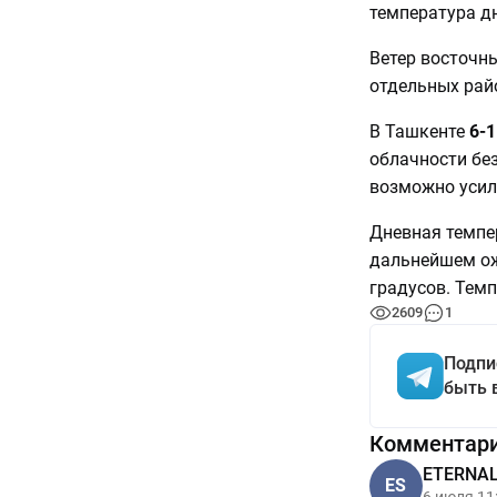
температура д
Ветер восточны
отдельных рай
В Ташкенте
6-
облачности без
возможно усиле
Дневная темпер
дальнейшем ож
градусов. Темп
2609
1
Подпи
быть 
Комментар
ETERNAL 
ES