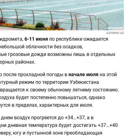
uznews.uz
идромета,
6-11 июня
по республике ожидается
небольшой облачности без осадков,
ые грозовые дожди возможны лишь в отдельных
орных районах.
то после прохладной погоды в
начале июля
на этой
атурный режим по территории Узбекистана
звращается к своему обычному летнему состоянию.
оздуха будет постепенно повышаться, однако
утся в пределах, характерных для июля.
днем воздух прогреется до +34…+37, а в
ни дневная температура будет достигать +37…+40
еверу, югу и пустынной зоне преобладающая