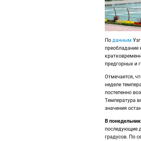
По
данным
Узг
преобладание 
кратковременн
предгорных и г
Отмечается, ч
неделе темпер
постепенно во
Температура в
значения остан
В понедельник
последующие д
градусов. По с