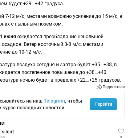
нем будет +39…+42 градуса.
й 7-12 м/с, местами возможно усиление до 15 м/с, в
онах с пыльным поземком.
11 июня
ожидается преобладание небольшой
 осадков. Ветер восточный 3-8 м/с, местами
ние до 10-12 м/с.
атура воздуха сегодня и завтра будет +35…+38, в
идается постепенное повышение до +38…+40
ература ночью будет в пределах +22…+25 градусов.
Поделиться
сывайтесь на наш
Telegram
, чтобы
Перейти
в курсе последних новостей.
ии
silent
3