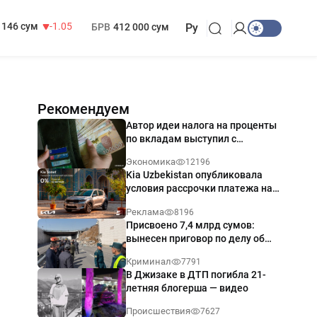
13 717 сум
-25.83
МРОТ
1 271 000 сум
146 сум
-1.05
БРВ
412 000 сум
Ру
Рекомендуем
Автор идеи налога на проценты
по вкладам выступил с
разъяснением
Экономика
12196
Kia Uzbekistan опубликовала
условия рассрочки платежа на
Kia Sonet со ставкой от 0%
Реклама
8196
годовых
Присвоено 7,4 млрд сумов:
вынесен приговор по делу об
обрушении путепровода в
Криминал
7791
Ташкенте
В Джизаке в ДТП погибла 21-
летняя блогерша — видео
Происшествия
7627