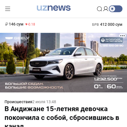
11 916 сум
28.92
13 749 сум
1 271 000 сум
32.19
МРОТ
146 сум
412 000 сум
-0.18
БРВ
Происшествия
2 июля 13:48
В Андижане 15-летняя девочка
покончила с собой, сбросившись в
канал