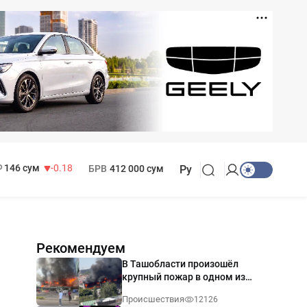
11 916 сум
28.92
13 749 сум
32.19
МРОТ
1 271 000 сум
146 сум
-0.18
БРВ
412 000 сум
Ру
Рекомендуем
В Ташобласти произошёл
крупный пожар в одном из
магазинов — видео
Происшествия
12126