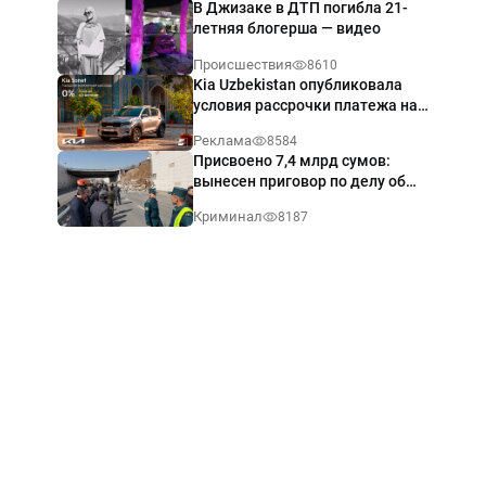
В Джизаке в ДТП погибла 21-
летняя блогерша — видео
Происшествия
8610
Kia Uzbekistan опубликовала
условия рассрочки платежа на
Kia Sonet со ставкой от 0%
Реклама
8584
годовых
Присвоено 7,4 млрд сумов:
вынесен приговор по делу об
обрушении путепровода в
Криминал
8187
Ташкенте