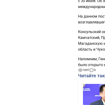
с 30 июня. Об 
международных
На данном пос
возглавлявшег
Консульский ок
Камчатский, П
Магаданскую и
область и Чук
Напомним, Ген
было открыто в
1697
0
Читайте та