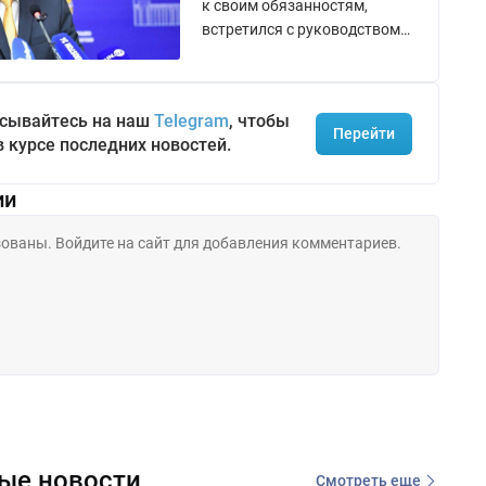
Владивостоке
к своим обязанностям,
встретился с руководством
УМВД и омбудсманом.
сывайтесь на наш
Telegram
, чтобы
Перейти
в курсе последних новостей.
ии
ые новости
Смотреть еще