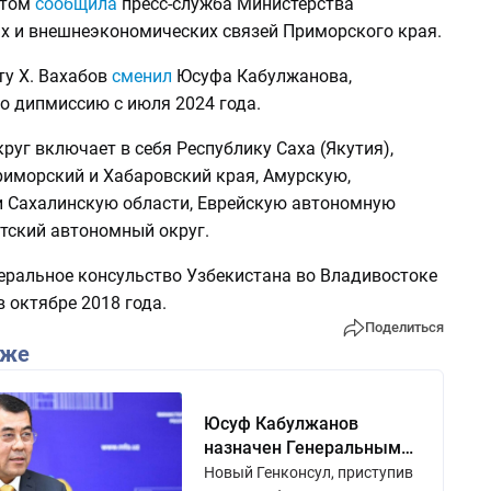
этом
сообщила
пресс-служба Министерства
 и внешнеэкономических связей Приморского края.
ту Х. Вахабов
сменил
Юсуфа Кабулжанова,
о дипмиссию с июля 2024 года.
руг включает в себя Республику Саха (Якутия),
риморский и Хабаровский края, Амурскую,
 Сахалинскую области, Еврейскую автономную
отский автономный округ.
еральное консульство Узбекистана во Владивостоке
 октябре 2018 года.
Поделиться
кже
Юсуф Кабулжанов
назначен Генеральным
консулом Узбекистана во
Новый Генконсул, приступив