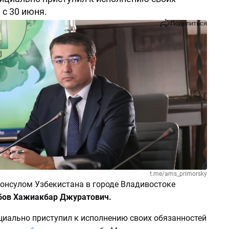
 с 30 июня.
Поделиться
t.me/ams_primorsky
онсулом Узбекистана в городе Владивостоке
ов Хажиакбар Джуратович.
иально приступил к исполнению своих обязанностей