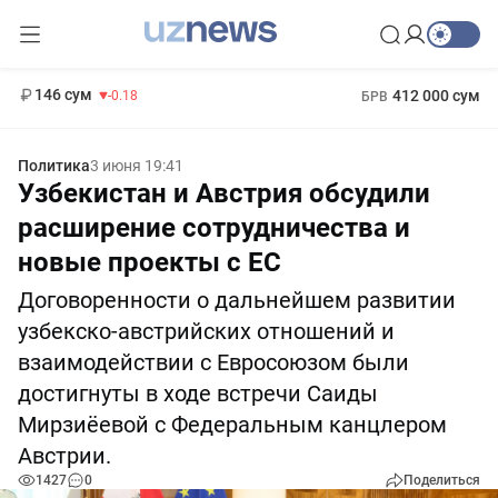
11 916 сум
28.92
13 749 сум
1 271 000 сум
32.19
МРОТ
146 сум
412 000 сум
-0.18
БРВ
Политика
3 июня 19:41
Узбекистан и Австрия обсудили
расширение сотрудничества и
новые проекты с ЕС
Договоренности о дальнейшем развитии
узбекско-австрийских отношений и
взаимодействии с Евросоюзом были
достигнуты в ходе встречи Саиды
Мирзиёевой с Федеральным канцлером
Австрии.
1427
0
Поделиться