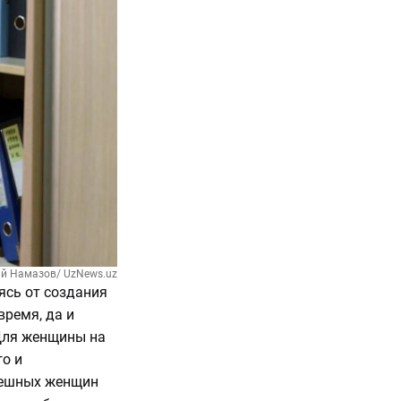
ий Намазов/ UzNews.uz
аясь от создания
время, да и
 Для женщины на
о и
спешных женщин