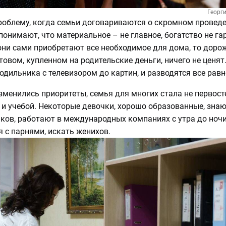
Георг
облему, когда семьи договариваются о скромном провед
 понимают, что материальное – не главное, богатство не га
они сами приобретают все необходимое для дома, то дорож
товом, купленном на родительские деньги, ничего не ценят. 
лодильника с телевизором до картин, и разводятся все равн
менились приоритеты, семья для многих стала не первост
 и учебой. Некоторые девочки, хорошо образованные, знаю
ков, работают в международных компаниях с утра до ночи
 с парнями, искать женихов.