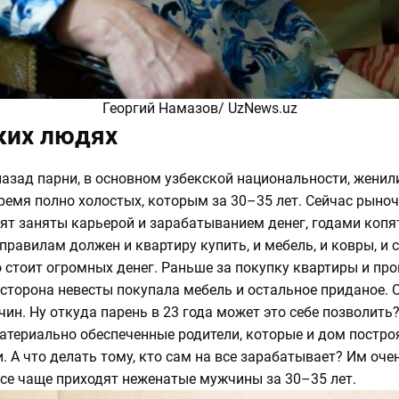
Георгий Намазов/ UzNews.uz
ких людях
назад парни, в основном узбекской национальности, женили
время полно холостых, которым за 30–35 лет. Сейчас рыно
ят заняты карьерой и зарабатыванием денег, годами копя
равилам должен и квартиру купить, и мебель, и ковры, и 
о стоит огромных денег. Раньше за покупку квартиры и пр
 сторона невесты покупала мебель и остальное приданое. 
ин. Ну откуда парень в 23 года может это себе позволить?
атериально обеспеченные родители, которые и дом построя
. А что делать тому, кто сам на все зарабатывает? Им оче
все чаще приходят неженатые мужчины за 30–35 лет.