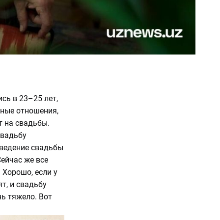
сь в 23–25 лет,
чные отношения,
т на свадьбы.
свадьбу
оведение свадьбы
Сейчас же все
 Хорошо, если у
т, и свадьбу
нь тяжело. Вот