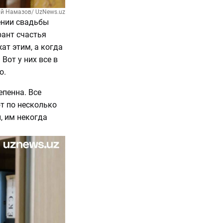
ий Намазов/ UzNews.uz
ении свадьбы
рант счастья
ат этим, а когда
Вот у них все в
о.
епенна. Все
т по несколько
, им некогда