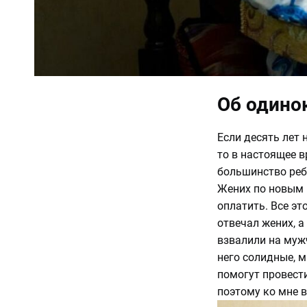
Об одино
Если десять лет 
то в настоящее 
большинство реб
Жених по новым п
оплатить. Все эт
отвечал жених, а
взвалили на мужч
него солидные, м
помогут провести
поэтому ко мне 