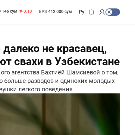
13 749 сум
32.19
МРОТ
1 271 000 сум
146 сум
-0.18
БРВ
412 000 сум
Ру
 далеко не красавец,
ют свахи в Узбекистане
ого агентства Бахтиёй Шамсиевой о том,
ло больше разводов и одиноких молодых
евушки легкого поведения.