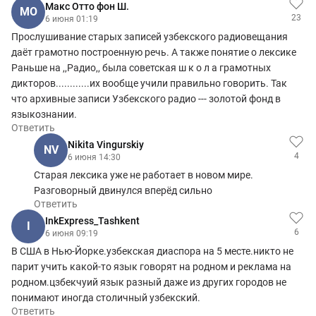
Макс Отто фон Ш.
МО
23
6 июня 01:19
Прослушивание старых записей узбекского радиовещания
даёт грамотно построенную речь. А также понятие о лексике
Раньше на ,,Радио,, была советская ш к о л а грамотных
дикторов............их вообще учили правильно говорить. Так
что архивные записи Узбекского радио --- золотой фонд в
языкознании.
Ответить
Nikita Vingurskiy
NV
4
6 июня 14:30
Старая лексика уже не работает в новом мире.
Разговорный двинулся вперёд сильно
Ответить
InkExpress_Tashkent
I
6
6 июня 09:19
В США в Нью-Йорке.узбекская диаспора на 5 месте.никто не
парит учить какой-то язык говорят на родном и реклама на
родном.цзбекчуий язык разный даже из других городов не
понимают иногда столичный узбекский.
Ответить