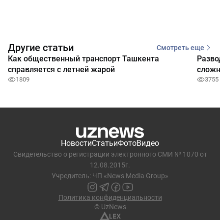
Другие статьи
Смотреть еще
Как общественный транспорт Ташкента
Разво
справляется с летней жарой
сложн
1809
3755
Новости
Статьи
Фото
Видео
Свидетельство о регистрации электронного СМИ № 1070 от
12.08.2015г.
Учредитель: ЧП «News Media Group»
Политика конфиденциальности
© UzNews