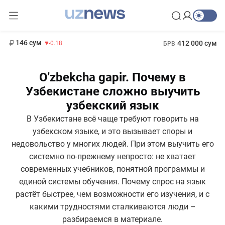
11 916 сум
28.92
13 749 сум
1 271 000 сум
32.19
МРОТ
146 сум
412 000 сум
-0.18
БРВ
O'zbekcha gapir. Почему в
Узбекистане сложно выучить
узбекский язык
В Узбекистане всё чаще требуют говорить на
узбекском языке, и это вызывает споры и
недовольство у многих людей. При этом выучить его
системно по-прежнему непросто: не хватает
современных учебников, понятной программы и
единой системы обучения. Почему спрос на язык
растёт быстрее, чем возможности его изучения, и с
какими трудностями сталкиваются люди –
разбираемся в материале.