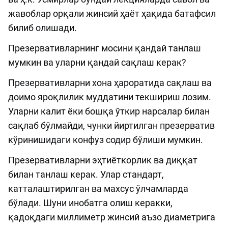
жавоблар орқали жинсий ҳаёт ҳақида батафсил
билиб олишади.
Презервативларнинг мосини қандай танлаш
мумкин ва уларни қандай сақлаш керак?
Презервативларни хона ҳароратида сақлаш ва
доимо яроқлилик муддатини текшириш лозим.
Уларни калит ёки бошқа ўткир нарсалар билан
сақлаб бўлмайди, чунки йиртилган презерватив
кўринишидаги конфуз содир бўлиши мумкин.
Презервативларни эҳтиёткорлик ва диққат
билан танлаш керак. Улар стандарт,
катталаштирилган ва махсус ўлчамларда
бўлади. Шуни инобатга олиш керакки,
қадоқдаги миллиметр жинсий аъзо диаметрига