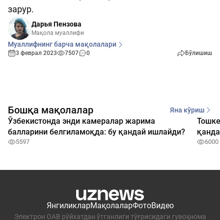
зарур.
Дарья Пензова
Мақола муаллифи
Муаллифнинг барча мақолалари
3 феврал 2023
7507
0
Бўлишиш
Бошқа мақолалар
Яна кўриш
Ўзбекистонда энди камералар жарима
Тошке
балларини белгиламоқда: бу қандай ишлайди?
қанда
5597
тайёр
6000
Янгиликлар
Мақолалар
Фото
Видео
Электрон ОАВ рўйхатдан ўтганлиги тўғрисидаги гувоҳнома