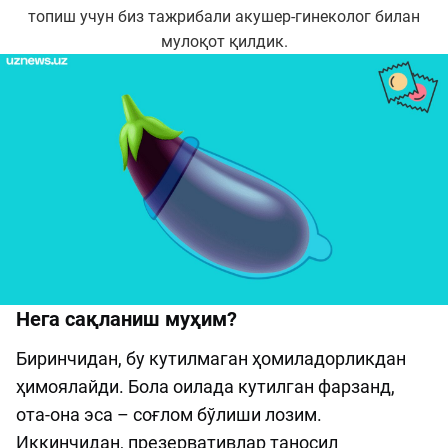
топиш учун биз тажрибали акушер-гинеколог билан
мулоқот қилдик.
Нега сақланиш муҳим?
Биринчидан, бу кутилмаган ҳомиладорликдан
ҳимоялайди. Бола оилада кутилган фарзанд,
ота-она эса – соғлом бўлиши лозим.
Иккинчидан, презервативлар таносил