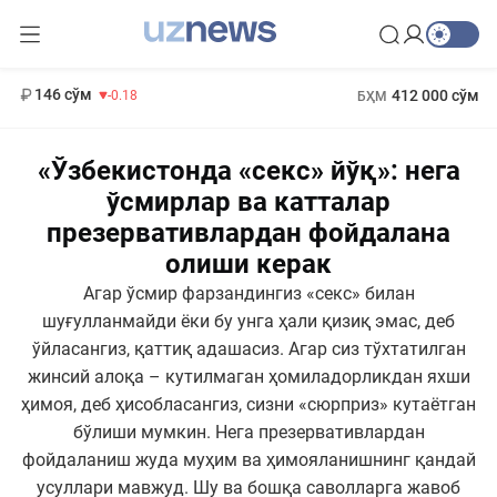
13 749 сўм
32.19
146 сўм
412 000 сўм
-0.18
БҲМ
11 916 сўм
1 271 000 сўм
28.92
МҲТЭКМ
«Ўзбекистонда «секс» йўқ»: нега
ўсмирлар ва катталар
презервативлардан фойдалана
олиши керак
Агар ўсмир фарзандингиз «секс» билан
шуғулланмайди ёки бу унга ҳали қизиқ эмас, деб
ўйласангиз, қаттиқ адашасиз. Агар сиз тўхтатилган
жинсий алоқа – кутилмаган ҳомиладорликдан яхши
ҳимоя, деб ҳисобласангиз, сизни «сюрприз» кутаётган
бўлиши мумкин. Нега презервативлардан
фойдаланиш жуда муҳим ва ҳимояланишнинг қандай
усуллари мавжуд. Шу ва бошқа саволларга жавоб