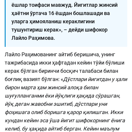
ёшлар тоифаси мавжуд. Йигитлар жинсий
ҳаётни ўртача 16 ёшдан бошлашади ва
уларга ҳимояланиш кераклигини
тушунтириш керак», – дейди шифокор
Лайло Раҳимова.
Лайло Раҳимованинг айтиб беришича, унинг
тажрибасида икки ҳафтадан кейин тўйи бўлиши
керак бўлган биринчи босқич талабаси билан
боғлиқ вазият бўлган: «
Дўстлари йигитдан у ҳали
бирон марта ҳам жинсий алоқа билан
шуғулланганми ёки йўқлиги ҳақида сўрашган,
йўқ деган жавобни эшитиб, дўстлари уни
фоҳишага олиб боришга қарор қилишган. Икки
кундан кейин эса ўша йигит шифокорнинг ёнига
келиб, бу ҳақида айтиб берган. Кейин маълум