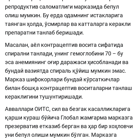
репродуктив саломатлиги марказида бепул
олиш мумкин. Бу ерда одамнинг истакларига
таянган ҳолда, ўсмирлар ва катталарга керакли
препаратни танлаб беришади.
Масалан, аёл контрацептив восита сифатида
спирални танлади, унинг гемоглобини 70 – бу
эса анемиянинг оғир даражаси ҳисобланади ва
бундай вазиятда спираль қўйиш мумкин эмас.
Марказ шифокорлари бундай кўрсаткичлар
билан бошқа контрацептив воситаларни танлаш
кераклигини тушунтиришади.
Авваллари ОИТС, сил ва безгак касалликларига
қарши кураш бўйича Глобал жамғарма марказга
презерватив етказиб берган ва ҳар бир хоҳловчи
уни бепул олиши мумкин бўлган. Марказга