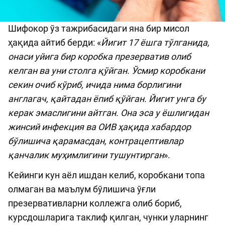
Шифокор ўз тажрибасидаги яна бир мисол
ҳақида айтиб берди: «
Йигит 17 ёшга тўлганида,
онаси уйига бир коробка презерватив олиб
келган ва уни столга қўйган. Ўсмир коробкани
секин очиб кўриб, ичида нима борлигини
англагач, қайтадан ёпиб қўйган. Йигит унга бу
керак эмаслигини айтган. Она эса у ёшлигидан
жинсий инфекция ва ОИВ ҳақида хабардор
бўлишича қарамасдан, контрацептивлар
қанчалик муҳимлигини тушунтирган
».
Кейинги кун аёл ишдан келиб, коробкани топа
олмаган ва маълум бўлишича ўғли
презервативларни коллежга олиб бориб,
курсдошларига таклиф қилган, чунки уларнинг