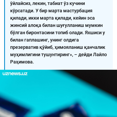
ўйлайсиз, лекин, табиат ўз кучини
кўрсатади. У бир марта мастурбация
қилади, икки марта қилади, кейин эса
жинсий алоқа билан шуғулланиш мумкин
бўлган биронтасини топиб олади. Яхшиси у
билан гаплашинг, унинг олдига
презерватив қўйиб, ҳимояланиш қанчалик
муҳимлигини тушунтиринг», – дейди Лайло
Раҳимова.