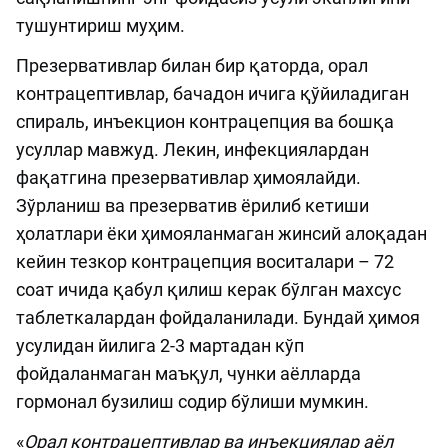
тушунтириш муҳим.
Презервативлар билан бир қаторда, орал
контрацептивлар, бачадон ичига қўйиладиган
спираль, инъекцион контрацепция ва бошқа
усуллар мавжуд. Лекин, инфекциялардан
фақатгина презервативлар ҳимоялайди.
Зўрланиш ва презерватив ёрилиб кетиши
ҳолатлари ёки ҳимояланмаган жинсий алоқадан
кейин тезкор контрацепция воситалари – 72
соат ичида қабул қилиш керак бўлган махсус
таблеткалардан фойдаланилади. Бундай ҳимоя
усулидан йилига 2-3 мартадан кўп
фойдаланмаган маъқул, чунки аёлларда
гормонал бузилиш содир бўлиши мумкин.
«
Орал контрацептивлар ва инъекциялар аёл