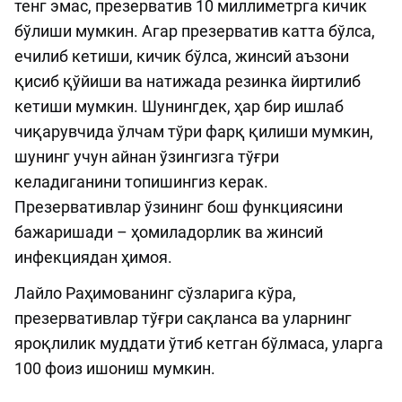
тенг эмас, презерватив 10 миллиметрга кичик
бўлиши мумкин. Агар презерватив катта бўлса,
ечилиб кетиши, кичик бўлса, жинсий аъзони
қисиб қўйиши ва натижада резинка йиртилиб
кетиши мумкин. Шунингдек, ҳар бир ишлаб
чиқарувчида ўлчам тўри фарқ қилиши мумкин,
шунинг учун айнан ўзингизга тўғри
келадиганини топишингиз керак.
Презервативлар ўзининг бош функциясини
бажаришади – ҳомиладорлик ва жинсий
инфекциядан ҳимоя.
Лайло Раҳимованинг сўзларига кўра,
презервативлар тўғри сақланса ва уларнинг
яроқлилик муддати ўтиб кетган бўлмаса, уларга
100 фоиз ишониш мумкин.