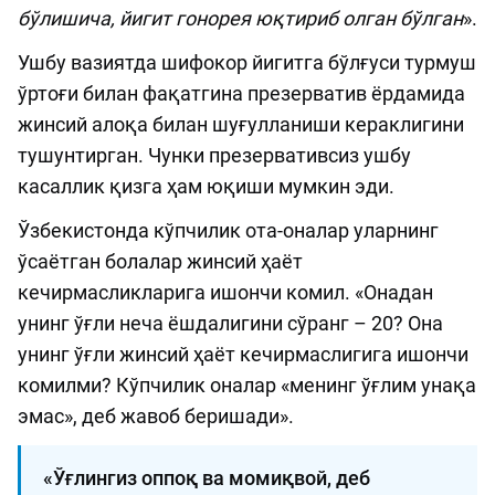
бўлишича, йигит гонорея юқтириб олган бўлган
».
Ушбу вазиятда шифокор йигитга бўлғуси турмуш
ўртоғи билан фақатгина презерватив ёрдамида
жинсий алоқа билан шуғулланиши кераклигини
тушунтирган. Чунки презервативсиз ушбу
касаллик қизга ҳам юқиши мумкин эди.
Ўзбекистонда кўпчилик ота-оналар уларнинг
ўсаётган болалар жинсий ҳаёт
кечирмасликларига ишончи комил. «Онадан
унинг ўғли неча ёшдалигини сўранг – 20? Она
унинг ўғли жинсий ҳаёт кечирмаслигига ишончи
комилми? Кўпчилик оналар «менинг ўғлим унақа
эмас», деб жавоб беришади».
«Ўғлингиз оппоқ ва момиқвой, деб