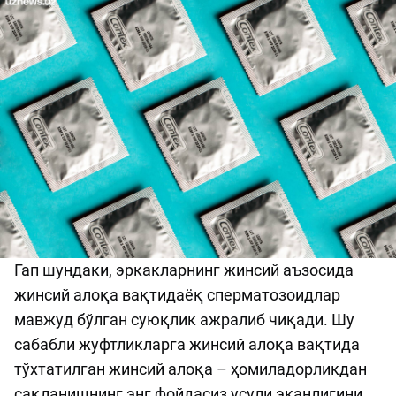
Гап шундаки, эркакларнинг жинсий аъзосида
жинсий алоқа вақтидаёқ сперматозоидлар
мавжуд бўлган суюқлик ажралиб чиқади. Шу
сабабли жуфтликларга жинсий алоқа вақтида
тўхтатилган жинсий алоқа – ҳомиладорликдан
сақланишнинг энг фойдасиз усули эканлигини