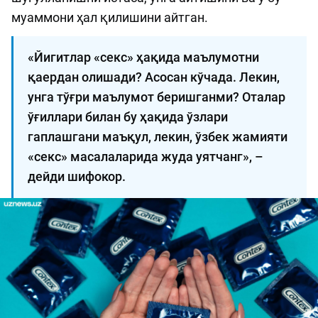
муаммони ҳал қилишини айтган.
«Йигитлар «секс» ҳақида маълумотни
қаердан олишади? Асосан кўчада. Лекин,
унга тўғри маълумот беришганми? Оталар
ўғиллари билан бу ҳақида ўзлари
гаплашгани маъқул, лекин, ўзбек жамияти
«секс» масалаларида жуда уятчанг», –
дейди шифокор.