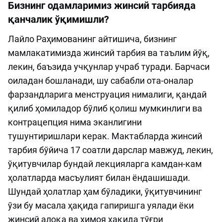
Бизнинг одамларимиз жинсий тарбияда
қанчалик ўқимишли?
Лайло Раҳимованинг айтишича, бизнинг
мамлакатимизда жинсий тарбия ва таълим йўқ,
лекин, баъзида учқунлар учраб туради. Барчаси
оиладан бошланади, шу сабабли ота-оналар
фарзандларига менструация нималиги, қандай
қилиб ҳомиладор бўлиб қолиш мумкинлиги ва
контрацепция нима эканлигини
тушунтиришлари керак. Мактабларда жинсий
тарбия бўйича 17 соатли дарслар мавжуд, лекин,
ўқитувчилар бундай лекцияларга камдан-кам
ҳолатларда масъулият билан ёндашишади.
Шундай ҳолатлар ҳам бўладики, ўқитувчининг
ўзи бу масала ҳақида гапиришга уялади ёки
жинсий алоқа ва ҳимоя ҳақида тўғри