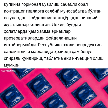
кўпинча гормонал бузилиш сабабли орал
контрацептивларга салбий муносабатда бўлган
ва улардан фойдаланишдан қўрққан оилавий
жуфтликлар келишган. Лекин, бундай
ҳолатларда ҳам ҳамма эркаклар
презервативлардан фойдаланишни
истайвермайди. Республика аҳоли репродуктив
саломатлиги марказида ҳозирда ҳам бепул
спираль қўйдириш, таблетка ёки инъекция олиш
мумкин.