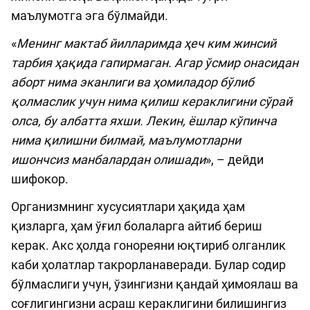
маълумотга эга бўлмайди.
«
Менинг мактаб йилларимда ҳеч ким жинсий
тарбия ҳақида гапирмаган. Агар ўсмир онасидан
аборт нима эканлиги ва ҳомиладор бўлиб
қолмаслик учун нима қилиш кераклигини сўрай
олса, бу албатта яхши. Лекин, ёшлар кўпинча
нима қилишни билмай, маълумотларни
ишончсиз манбалардан олишади
», – дейди
шифокор.
Организмнинг хусусиятлари ҳақида ҳам
қизларга, ҳам ўғил болаларга айтиб бериш
керак. Акс ҳолда гонореяни юқтириб олганлик
каби ҳолатлар такрорланаверади. Булар содир
бўлмаслиги учун, ўзингизни қандай ҳимоялаш ва
соғлигингизни асраш кераклигини билишингиз