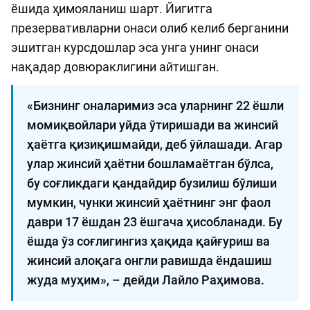
ёшида ҳимояланиш шарт. Йигитга
презервативларни онаси олиб келиб берганини
эшитган курсдошлар эса унга унинг онаси
нақадар довюраклигини айтишган.
«Бизнинг оналаримиз эса уларнинг 22 ёшли
момиқвойлари уйда ўтиришади ва жинсий
ҳаётга қизиқишмайди, деб ўйлашади. Агар
улар жинсий ҳаётни бошламаётган бўлса,
бу соғликдаги қандайдир бузилиш бўлиши
мумкин, чунки жинсий ҳаётнинг энг фаол
даври 17 ёшдан 23 ёшгача ҳисобланади. Бу
ёшда ўз соғлигингиз ҳақида қайғуриш ва
жинсий алоқага онгли равишда ёндашиш
жуда муҳим», – дейди Лайло Раҳимова.