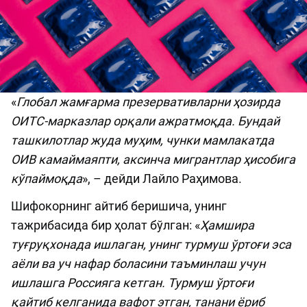
«
Глобал жамғарма презервативларни ҳозирда
ОИТС-марказлар орқали ажратмоқда. Бундай
ташкилотлар жуда муҳим, чунки мамлакатда
ОИВ камаймаяпти, аксинча мигрантлар ҳисобига
кўпаймоқда
», – дейди Лайло Раҳимова.
Шифокорнинг айтиб беришича, унинг
тажрибасида бир ҳолат бўлган: «
Ҳамшира
туғруқхонада ишлаган, унинг турмуш ўртоғи эса
аёли ва уч нафар боласини таъминлаш учун
ишлашга Россияга кетган. Турмуш ўртоғи
қайтиб келганида вафот этган, танани ёриб