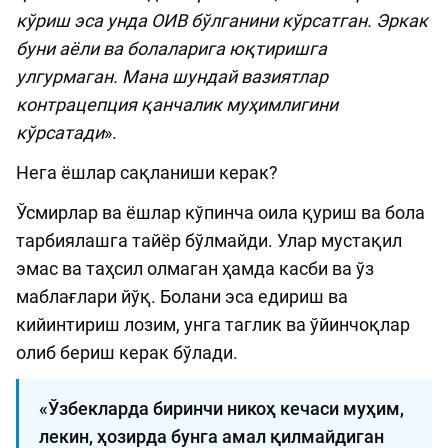
кўриш эса унда ОИВ бўлганини кўрсатган. Эркак
буни аёли ва болаларига юқтиришга
улгурмаган. Мана шундай вазиятлар
контрацепция қанчалик муҳимлигини
кўрсатади
».
Нега ёшлар сақланиши керак?
Ўсмирлар ва ёшлар кўпинча оила қуриш ва бола
тарбиялашга тайёр бўлмайди. Улар мустақил
эмас ва таҳсил олмаган ҳамда касби ва ўз
маблағлари йўқ. Болани эса едириш ва
кийинтириш лозим, унга таглик ва ўйинчоқлар
олиб бериш керак бўлади.
«Ўзбекларда биринчи никоҳ кечаси муҳим,
лекин, ҳозирда бунга амал қилмайдиган