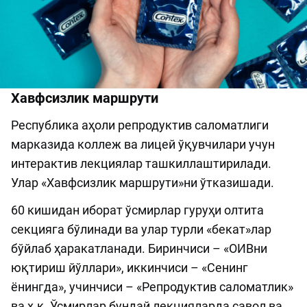
Хавфсизлик маршрути
Республика аҳоли репродуктив саломатлиги
марказида коллеж ва лицей ўқувчилари учун
интерактив лекциялар ташкиллаштирилади.
Улар «Хавфсизлик маршрути»ни ўтказишади.
60 кишидан иборат ўсмирлар гуруҳи олтита
секцияга бўлинади ва улар турли «бекат»лар
бўйлаб ҳаракатланади. Биринчиси – «ОИВни
юқтириш йўллари», иккинчиси – «Сенинг
ёнингда», учинчиси – «Репродуктив саломатлик»
ва ҳ.к. Ўсмирлар бундай лекцияларда савол ва