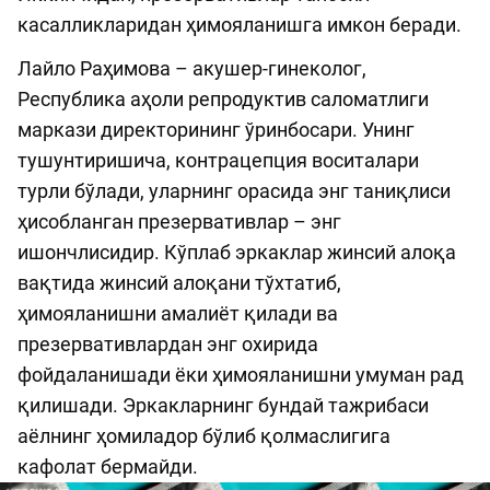
касалликларидан ҳимояланишга имкон беради.
Лайло Раҳимова – акушер-гинеколог,
Республика аҳоли репродуктив саломатлиги
маркази директорининг ўринбосари. Унинг
тушунтиришича, контрацепция воситалари
турли бўлади, уларнинг орасида энг таниқлиси
ҳисобланган презервативлар – энг
ишончлисидир. Кўплаб эркаклар жинсий алоқа
вақтида жинсий алоқани тўхтатиб,
ҳимояланишни амалиёт қилади ва
презервативлардан энг охирида
фойдаланишади ёки ҳимояланишни умуман рад
қилишади. Эркакларнинг бундай тажрибаси
аёлнинг ҳомиладор бўлиб қолмаслигига
кафолат бермайди.