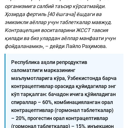
организмига салбий таъсир кўрсатмайди.
Ҳозирда фертиль [40 ёшгача] ёшдаги ва
эмизикли аёллар учун таблеткалар мавжуд.
Контрацепция воситаларини ЖССТ тавсия
қилади ва биз улардан аёллар манфаати учун
фойдаланамиз
», – дейди Лайло Раҳимова.
Республика аҳоли репродуктив
саломатлиги марказининг
маълумотларига кўра, Ўзбекистонда барча
контрацептивлар орасида қуйидагилар энг
кўп тарқалган: бачадон ичига қўйиладиган
спираллар – 60%, комбинацияланган орал
контрацептивлар (гормонал таблеткалар)
– 20%, прогестин орал контрацептивлар
(гормонал таблеткалар) – 15%, инъекцион