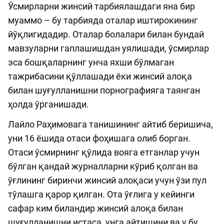
Ўсмирларни жинсий тарбиялашдаги яна бир
муаммо – бу тарбияда оталар иштирокининг
йўқлигидадир. Оталар болалари билан бундай
мавзуларни гаплашишдан уялишади, ўсмирлар
эса бошқаларнинг унча яхши бўлмаган
тажрибасини қўллашади ёки жинсий алоқа
билан шуғулланишни порнографияга таянган
ҳолда ўрганишади.
Лайло Раҳимовага танишининг айтиб беришича,
уни 16 ёшида отаси фоҳишага олиб борган.
Отаси ўсмирнинг қўлида вояга етганлар учун
бўлган қандай журналларни кўриб қолган ва
ўғлининг биринчи жинсий алоқаси учун ўзи пул
тўлашга қарор қилган. Ота ўғлига у кейинги
сафар ким биландир жинсий алоқа билан
шуғулланишни истаса, унга айтишини ва у бу