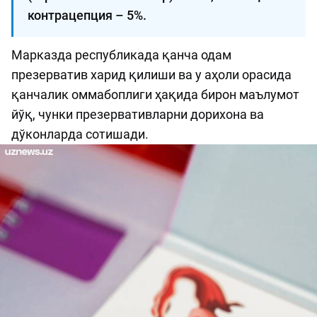
контрацепция – 5%.
Марказда республикада қанча одам
презерватив харид қилиши ва у аҳоли орасида
қанчалик оммабоплиги ҳақида бирон маълумот
йўқ, чунки презервативларни дорихона ва
дўконларда сотишади.