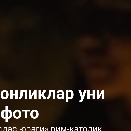
тонликлар уни
 фото
ддас юраги» рим-католик