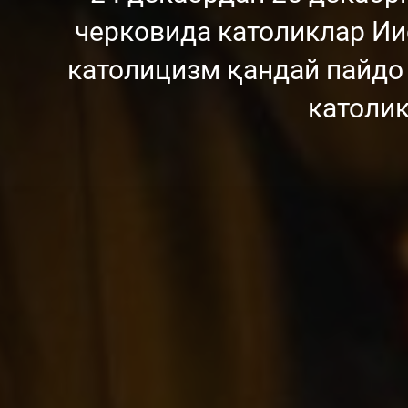
черковида католиклар И
католицизм қандай пайдо 
католи