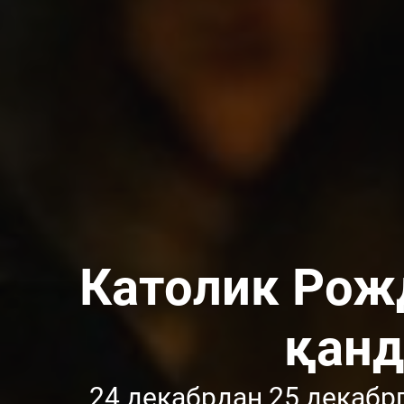
Католик Рожд
қанд
24 декабрдан 25 декабр