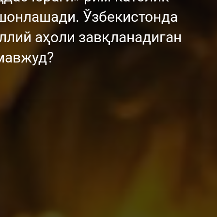
шонлашади. Ўзбекистонда
аллий аҳоли завқланадиган
мавжуд?