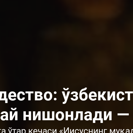
ество: ўзбекис
ай нишонлади —
га ўтар кечаси «Иисуснинг муқа