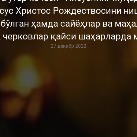
исус Христос Рождествосини ни
бўлган ҳамда сайёҳлар ва маҳ
к черковлар қайси шаҳарларда 
27 декабр 2022