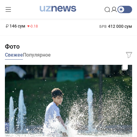
11 916 сум
28.92
13 749 сум
1 271 000 сум
32.19
МРОТ
146 сум
412 000 сум
-0.18
БРВ
Фото
Свежее
Популярное