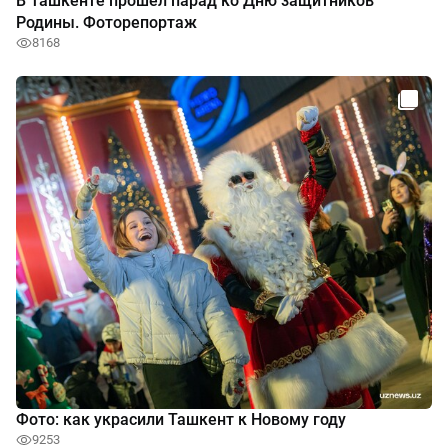
В Ташкенте прошел парад ко Дню защитников
Родины. Фоторепортаж
8168
Фото: как украсили Ташкент к Новому году
9253