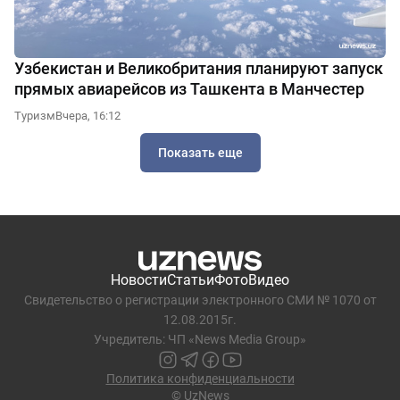
Узбекистан и Великобритания планируют запуск
прямых авиарейсов из Ташкента в Манчестер
Туризм
Вчера, 16:12
Показать еще
Новости
Статьи
Фото
Видео
Свидетельство о регистрации электронного СМИ № 1070 от
12.08.2015г.
Учредитель: ЧП «News Media Group»
Политика конфиденциальности
© UzNews