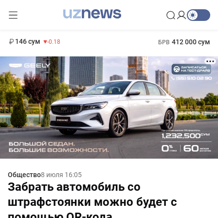
11 916 сум
28.92
13 749 сум
1 271 000 сум
32.19
МРОТ
146 сум
412 000 сум
-0.18
БРВ
Общество
8 июля 16:05
Забрать автомобиль со
штрафстоянки можно будет с
помощью QR-кода