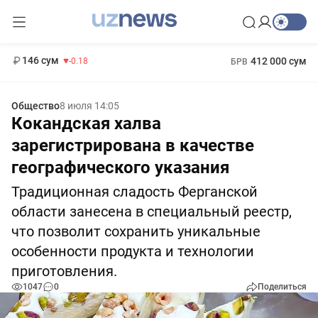
11 916 сум
28.92
13 749 сум
1 271 000 сум
32.19
МРОТ
146 сум
412 000 сум
-0.18
БРВ
Общество
8 июля 14:05
Кокандская халва
зарегистрирована в качестве
географического указания
Традиционная сладость Ферганской
области занесена в специальный реестр,
что позволит сохранить уникальные
особенности продукта и технологии
приготовления.
1047
0
Поделиться