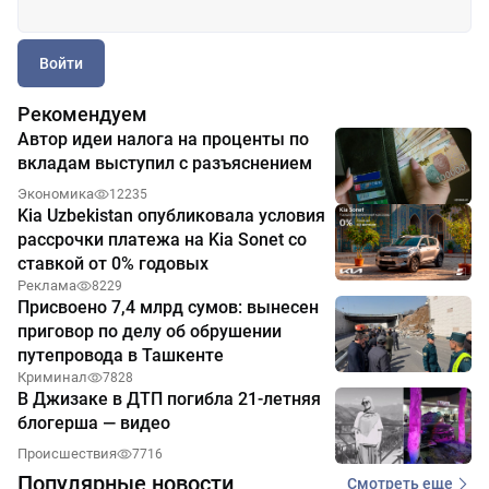
Войти
Рекомендуем
Автор идеи налога на проценты по
вкладам выступил с разъяснением
Экономика
12235
Kia Uzbekistan опубликовала условия
рассрочки платежа на Kia Sonet со
ставкой от 0% годовых
Реклама
8229
Присвоено 7,4 млрд сумов: вынесен
приговор по делу об обрушении
путепровода в Ташкенте
Криминал
7828
В Джизаке в ДТП погибла 21-летняя
блогерша — видео
Происшествия
7716
Популярные новости
Смотреть еще