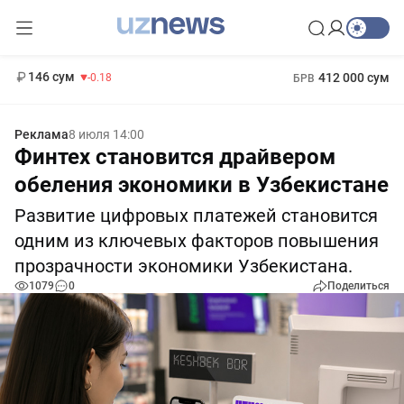
11 916 сум
28.92
13 749 сум
1 271 000 сум
32.19
МРОТ
146 сум
412 000 сум
-0.18
БРВ
Реклама
8 июля 14:00
Финтех становится драйвером
обеления экономики в Узбекистане
Развитие цифровых платежей становится
одним из ключевых факторов повышения
прозрачности экономики Узбекистана.
1079
0
Поделиться