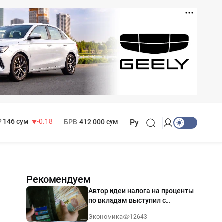
11 916 сум
28.92
13 749 сум
32.19
МРОТ
1 271 000 сум
146 сум
-0.18
БРВ
412 000 сум
Ру
Рекомендуем
Автор идеи налога на проценты
по вкладам выступил с
разъяснением
Экономика
12643