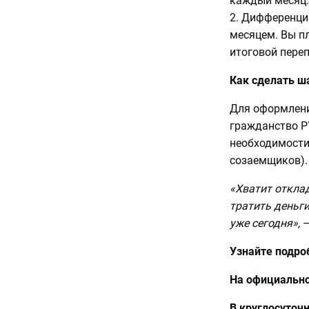
каждый месяц.
2. Дифференци
месяцем. Вы пл
итоговой переп
Как сделать ша
Для оформлени
гражданство Р
необходимости
созаемщиков).
«Хватит откла
тратить деньги
уже сегодня»,
—
Узнайте подроб
На официально
В круглосуточ