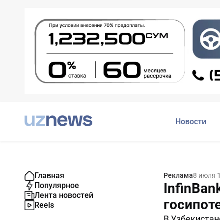
Новости
Главная
Реклама
8 июля 
InfinBa
Популярное
Лента новостей
госипоте
Reels
В Узбекистан