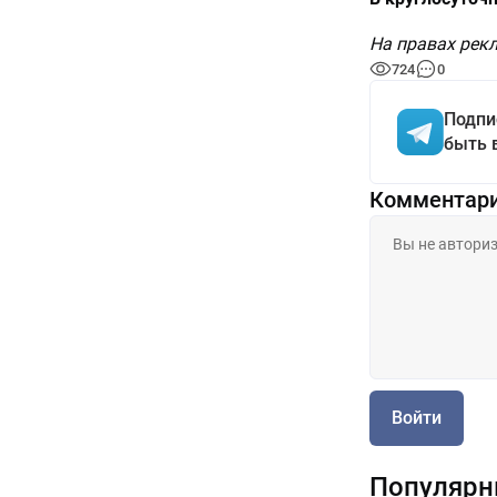
На правах ре
724
0
Подпи
быть 
Комментар
Войти
Популярн