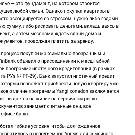
илье — это фундамент, на котором строится
дущее любой семьи. Однако покупка квартиры в
сто ассоциируется со стрессом: нужно либо годами
ую сумму, либо рисковать деньгами, вкладываясь в
ъект, а затем месяцами ждать сдачи дома и
кументов, продолжая платить за аренду.
 процесс покупки максимально прозрачным и
nfinBank объявил о присоединении к масштабной
ой программе ипотечного кредитования (в рамках
та РУз № PF-29). Банк запустил ипотечный кредит
 который позволяет приобрести новую квартиру уже
евое отличие программы Yangi xonadon заключается
дит выдается на жилье на первичном рынке.
кументов занимает считанные дни, всё
 офисе банка.
аботал гибкие условия, чтобы долгожданное
превратилось в неподъемное бремя для семейного