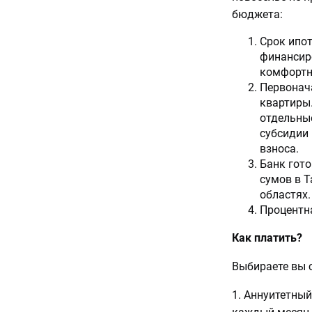
бюджета:
Срок ипот
финансир
комфортн
Первонача
квартиры.
отдельные
субсидии
взноса.
Банк гото
сумов в Т
областях.
Процентна
Как платить?
Выбираете вы 
1. Аннуитетны