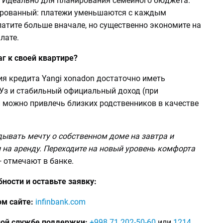
 Идеально для планирования семейного бюджета.
рованный: платежи уменьшаются с каждым
атите больше вначале, но существенно экономите на
лате.
г к своей квартире?
я кредита Yangi xonadon достаточно иметь
Уз и стабильный официальный доход (при
 можно привлечь близких родственников в качестве
дывать мечту о собственном доме на завтра и
 на аренду. Переходите на новый уровень комфорта
 отмечают в банке.
ности и оставьте заявку:
м сайте:
infinbank.com
ной службе поддержки:
+998 71 202-50-60
или
1214
.