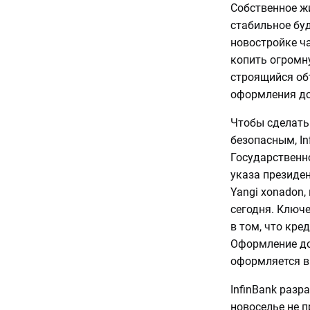
Собственное ж
стабильное бу
новостройке ча
копить огромн
строящийся об
оформления до
Чтобы сделать
безопасным, I
Государственн
указа президен
Yangi xonadon,
сегодня. Ключ
в том, что кре
Оформление до
оформляется в
InfinBank разр
новоселье не 