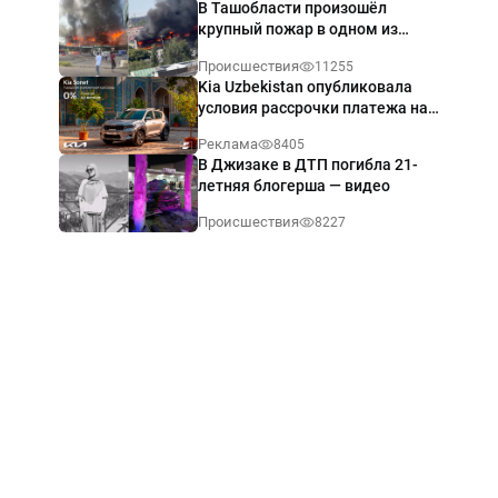
В Ташобласти произошёл
крупный пожар в одном из
магазинов — видео
Происшествия
11255
Kia Uzbekistan опубликовала
условия рассрочки платежа на
Kia Sonet со ставкой от 0%
Реклама
8405
годовых
В Джизаке в ДТП погибла 21-
летняя блогерша — видео
Происшествия
8227