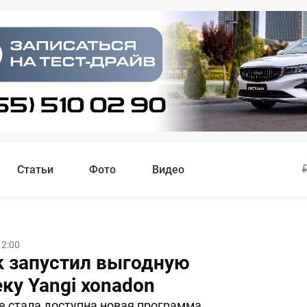
Статьи
Фото
Видео
12:00
nk запустил выгодную
ку Yangi xonadon
е стала доступна новая программа