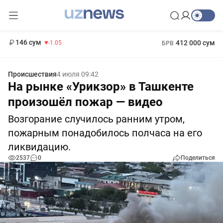
11 887 сум
-55.49
13 717 сум
1 271 000 сум
-25.83
МРОТ
146 сум
412 000 сум
-1.05
БРВ
Происшествия
4 июля 09:42
На рынке «Урикзор» в Ташкенте
произошёл пожар — видео
Возгорание случилось ранним утром,
пожарным понадобилось полчаса на его
ликвидацию.
2537
0
Поделиться