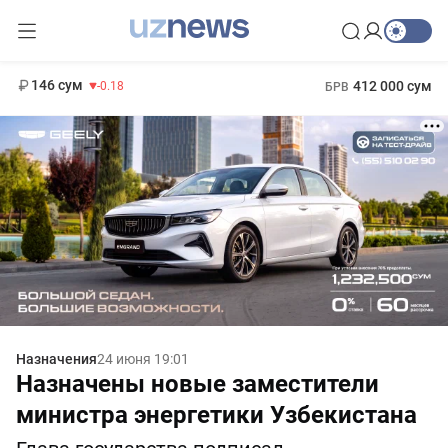
11 916 сум
28.92
13 749 сум
1 271 000 сум
32.19
МРОТ
146 сум
412 000 сум
-0.18
БРВ
Назначения
24 июня 19:01
Назначены новые заместители
министра энергетики Узбекистана