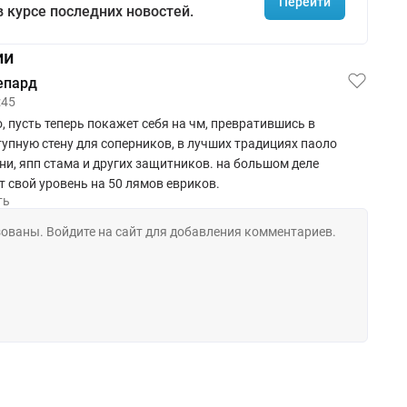
Перейти
в курсе последних новостей.
ии
епард
:45
, пусть теперь покажет себя на чм, превратившись в
упную стену для соперников, в лучших традициях паоло
и, япп стама и других защитников. на большом деле
 свой уровень на 50 лямов евриков.
ть