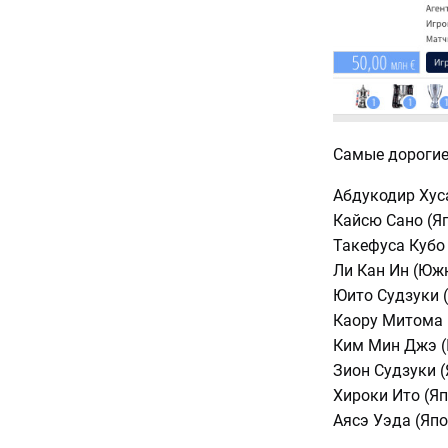
Самые дорогие 
Абдукодир Хуса
Кайсю Сано (Яп
Такефуса Кубо 
Ли Кан Ин (Южн
Юито Судзуки (
Каору Митома (
Ким Мин Джэ (
Зион Судзуки (
Хироки Ито (Яп
Аясэ Уэда (Япо