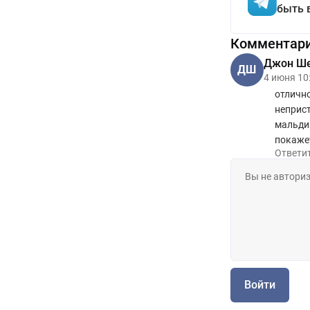
быть 
Комментар
Джон Ш
ДШ
4 июня 10
отлично
неприст
мальдин
покажет
Ответи
Войти