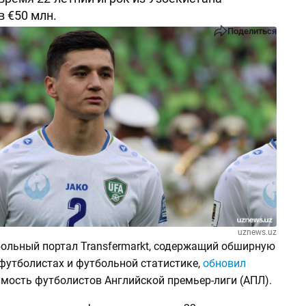
в €50 млн.
Поделиться
uznews.uz
ольный портал Transfermarkt, содержащий обширную
футболистах и футбольной статистике,
обновил
мость футболистов Английской премьер-лиги (АПЛ).