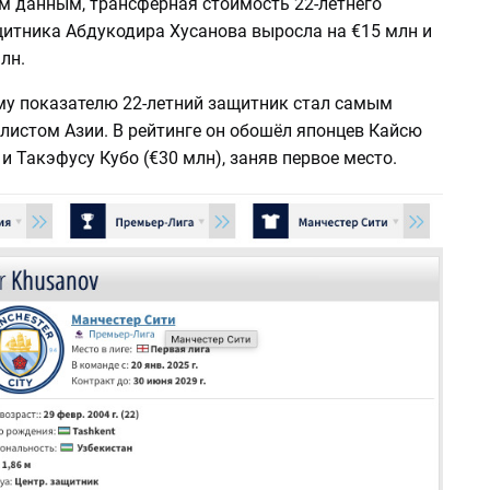
м данным, трансферная стоимость 22-летнего
щитника Абдукодира Хусанова выросла на €15 млн и
лн.
му показателю 22-летний защитник стал самым
листом Азии. В рейтинге он обошёл японцев Кайсю
 и Такэфусу Кубо (€30 млн), заняв первое место.