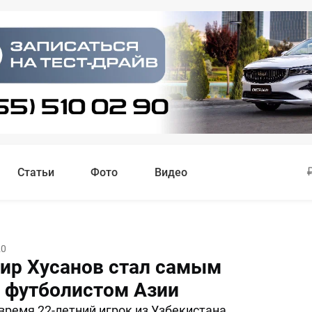
Статьи
Фото
Видео
20
ир Хусанов стал самым
 футболистом Азии
время 22-летний игрок из Узбекистана