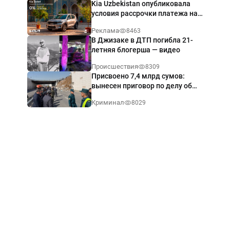
Kia Uzbekistan опубликовала
условия рассрочки платежа на
Kia Sonet со ставкой от 0%
Реклама
8463
годовых
В Джизаке в ДТП погибла 21-
летняя блогерша — видео
Происшествия
8309
Присвоено 7,4 млрд сумов:
вынесен приговор по делу об
обрушении путепровода в
Криминал
8029
Ташкенте