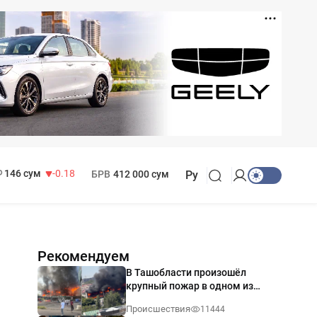
11 916 сум
28.92
13 749 сум
32.19
МРОТ
1 271 000 сум
146 сум
-0.18
БРВ
412 000 сум
Ру
Рекомендуем
В Ташобласти произошёл
крупный пожар в одном из
магазинов — видео
Происшествия
11444