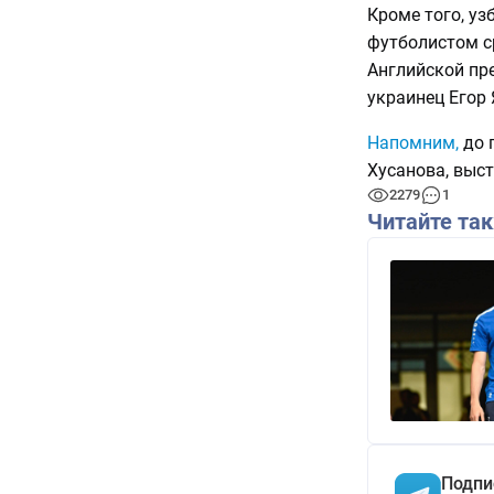
Кроме того, у
футболистом с
Английской пре
украинец Егор 
Напомним,
до 
Хусанова, выст
2279
1
Читайте та
Подпи