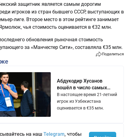
збекский защитник является самым дорогим
реди игроков из стран бывшего СССР, выступающих в
мьер-лиге. Второе место в этом рейтинге занимает
Ярмолюк, чья стоимость оценивается в €32 млн.
последнего обновления рыночная стоимость
упающего за «Манчестер Сити», составляла €35 млн.
Поделиться
кже
Абдукодир Хусанов
вошёл в число самых
дорогих футболистов
В настоящее время 21-летний
Азии
игрок из Узбекистана
оценивается в €35 млн.
сывайтесь на наш
Telegram
, чтобы