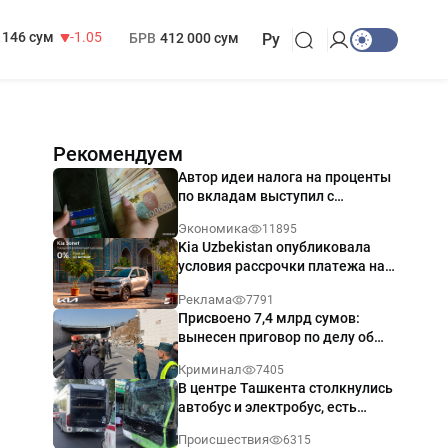
13 717 сум
-25.83
МРОТ
1 271 000 сум
146 сум
-1.05
БРВ
412 000 сум
Ру
Рекомендуем
Автор идеи налога на проценты
по вкладам выступил с
разъяснением
Экономика
11895
Kia Uzbekistan опубликовала
условия рассрочки платежа на
Kia Sonet со ставкой от 0%
Реклама
7791
годовых
Присвоено 7,4 млрд сумов:
вынесен приговор по делу об
обрушении путепровода в
Криминал
7405
Ташкенте
В центре Ташкента столкнулись
автобус и электробус, есть
пострадавший — видео
Происшествия
6315