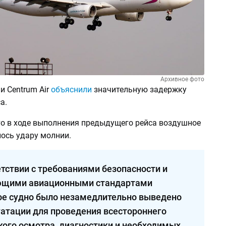
Архивное фото
и Centrum Air
объяснили
значительную задержку
а.
то в ходе выполнения предыдущего рейса воздушное
лось удару молнии.
етствии с требованиями безопасности и
ющими авиационными стандартами
е судно было незамедлительно выведено
уатации для проведения всестороннего
кого осмотра, диагностики и необходимых