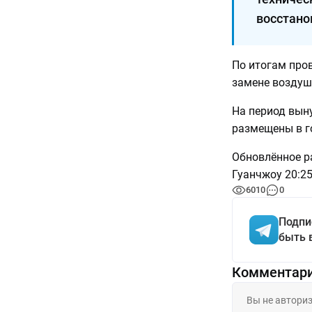
восстано
По итогам про
замене воздуш
На период вын
размещены в г
Обновлённое р
Гуанчжоу 20:25
6010
0
Подпи
быть 
Комментар