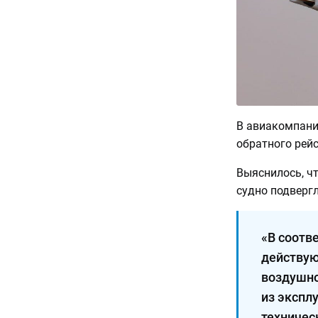
В авиакомпани
обратного рейс
Выяснилось, ч
судно подверг
«В соотв
действу
воздушно
из экспл
техничес