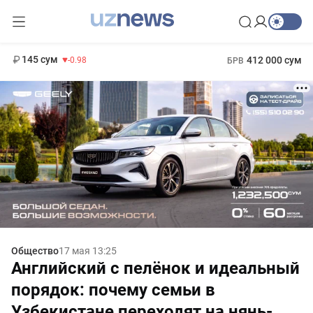
11 952 сум
36.46
13 780 сум
1 271 000 сум
30.12
МРОТ
145 сум
412 000 сум
-0.98
БРВ
Общество
17 мая 13:25
Английский с пелёнок и идеальный
порядок: почему семьи в
Узбекистане переходят на нянь-