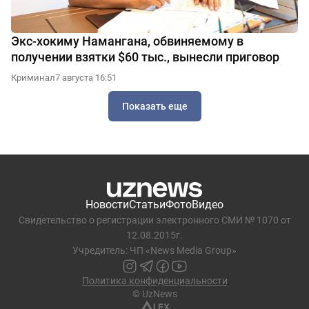
Экс-хокиму Намангана, обвиняемому в
получении взятки $60 тыс., вынесли приговор
Криминал
7 августа 16:51
Показать еще
Новости
Статьи
Фото
Видео
Свидетельство о регистрации электронного СМИ № 1070 от
12.08.2015г.
Учредитель: ЧП «News Media Group»
Политика конфиденциальности
© UzNews