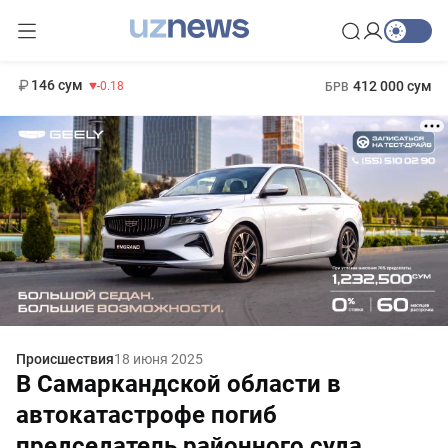
11 916 сум
28.92
13 749 сум
1 271 000 сум
32.19
МРОТ
146 сум
412 000 сум
-0.18
БРВ
Происшествия
18 июня 2025
В Самаркандской области в
автокатастрофе погиб
председатель районного суда