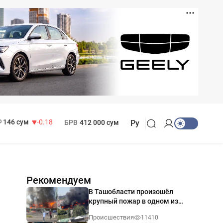
11 916 сум
28.92
13 749 сум
32.19
МРОТ
1 271 000 сум
146 сум
-0.18
БРВ
412 000 сум
Ру
Рекомендуем
В Ташобласти произошёл
крупный пожар в одном из
магазинов — видео
Происшествия
11410