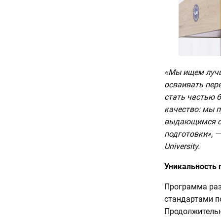
«Мы ищем лучши
осваивать пер
стать частью б
качество: мы п
выдающимся с
подготовки», —
University.
Уникальность
Программа раз
стандартами п
Продолжительно