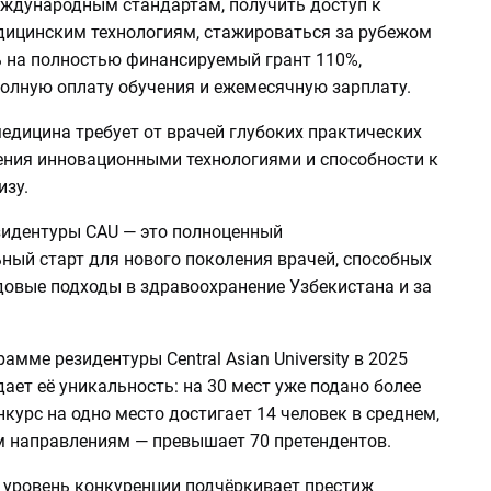
еждународным стандартам, получить доступ к
ицинским технологиям, стажироваться за рубежом
ь на полностью финансируемый грант 110%,
лную оплату обучения и ежемесячную зарплату.
едицина требует от врачей глубоких практических
ения инновационными технологиями и способности к
изу.
идентуры CAU — это полноценный
ный старт для нового поколения врачей, способных
довые подходы в здравоохранение Узбекистана и за
рамме резидентуры Central Asian University в 2025
ает её уникальность: на 30 мест уже подано более
нкурс на одно место достигает 14 человек в среднем,
м направлениям — превышает 70 претендентов.
 уровень конкуренции подчёркивает престиж