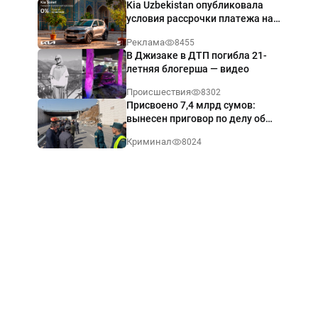
Kia Uzbekistan опубликовала
условия рассрочки платежа на
Kia Sonet со ставкой от 0%
Реклама
8455
годовых
В Джизаке в ДТП погибла 21-
летняя блогерша — видео
Происшествия
8302
Присвоено 7,4 млрд сумов:
вынесен приговор по делу об
обрушении путепровода в
Криминал
8024
Ташкенте