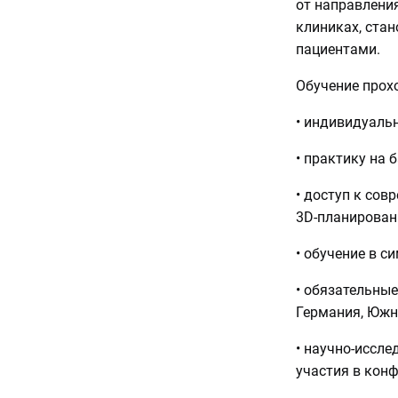
от направления
клиниках, ста
пациентами.
Обучение прох
• индивидуальн
• практику на 
• доступ к сов
3D-планировани
• обучение в с
• обязательны
Германия, Южн
• научно-иссл
участия в конф