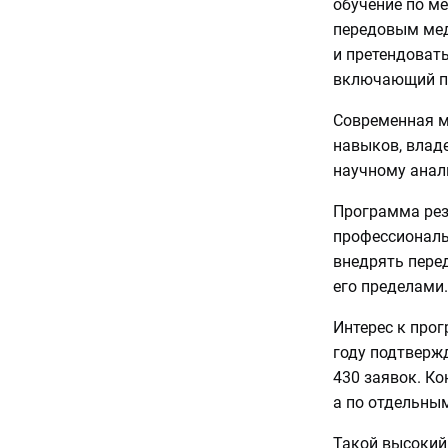
обучение по м
передовым мед
и претендоват
включающий по
Современная м
навыков, влад
научному анал
Программа рез
профессиональ
внедрять пере
его пределами.
Интерес к прог
году подтвержд
430 заявок. Ко
а по отдельны
Такой высокий