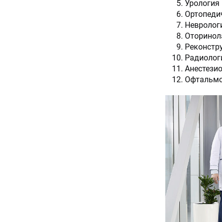
Урология 
Ортопедич
Неврологи
Оторинола
Реконстру
Радиологи
Анестезио
Офтальмо