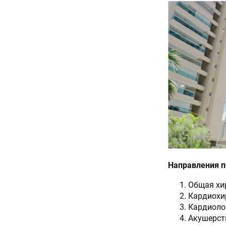
Направления п
Общая хир
Кардиохир
Кардиолог
Акушерств