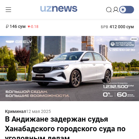
11 916 сум
28.92
13 749 сум
1 271 000 сум
32.19
МРОТ
146 сум
412 000 сум
-0.18
БРВ
Криминал
12 мая 2025
В Андижане задержан судья
Ханабадского городского суда по
уголовным делам