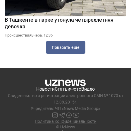
В Ташкенте в парке утонула четырехлетняя
девочка
Происшествия
Вчера, 12:36
Показать еще
Новости
Статьи
Фото
Видео
Свидетельство о регистрации электронного СМИ № 1070 от
12.08.2015г.
Учредитель: ЧП «News Media Group»
Политика конфиденциальности
© UzNews