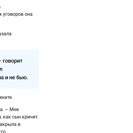
в
х уговоров она
азала
– говорит
л
ла и не бью.
мнате.
а. – Мне
, как сын кричит.
закрыла в
что