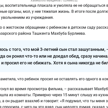
Хабибулло Муйдинов / UzNews.uz
ы, воспитательница плакала и умоляла ее не обращаться 
ые органы, мол, у нее тяжелая жизнь. В итоге после долги
 увольнением из учреждения.
 о жестоком обращении с ребенком в детском саду расск
зарского района Ташкента Махбуба Бурлиева.
лось с того, что мой 3-летний сын стал зашуганным, 
гда он ронял что-то или не доедал обед, сразу начина
 и просил его не обижать. Хотя я сына никогда не би
метила, что ребенок просил не оставлять его одного в ко
снул во время просмотра фильма, – рассказывает Махбуб
ышла из комнаты. Примерно через 15 минут слышу из кухни
 а он рыдает взахлеб и говорит: «Я подумал, что ты меня 
 спросила, с чего он это взял, сын недолго думая, сказал, 