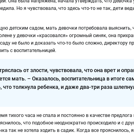
ей. Она была напряжена, начала утверждать, что девочка 
едила. Но я чувствовала, что здесь что-то не так, дети вед
ую детским садом, мать девочки потребовала выяснить, 
олене у девочки «красовался» огромный синяк, она прихр
саду не было и доказать что-то было сложно, директору 
рить с воспитательницей.
тряслась от злости, чувствовала, что она врет и опр
тся мать. – Оказалось, воспитательница в итоге са
, что толкнула ребенка, и даже два-три раза шлепну
емя тихого часа не спала и постоянно в качестве предлога
яснилось, что подобное неоднократно происходило и с дру
ка так не хотела ходить в садик. Когда все прояснилось, я