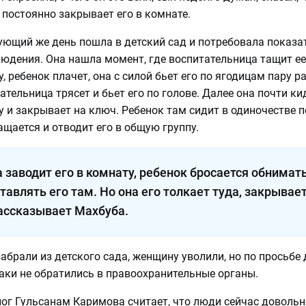
 постоянно закрывает его в комнате.
ующий же день пошла в детский сад и потребовала показат
юдения. Она нашла момент, где воспитательница тащит ее 
, ребенок плачет, она с силой бьет его по ягодицам пару ра
ательница трясет и бьет его по голове. Далее она почти к
 и закрывает на ключ. Ребенок там сидит в одиночестве п
ращается и отводит его в общую группу.
а заводит его в комнату, ребенок бросается обнимать
ставлять его там. Но она его толкает туда, закрывае
рассказывает Махбуба.
забрали из детского сада, женщину уволили, но по просьбе
таки не обратились в правоохранительные органы.
ог Гульсанам Каримова считает, что люди сейчас довольн