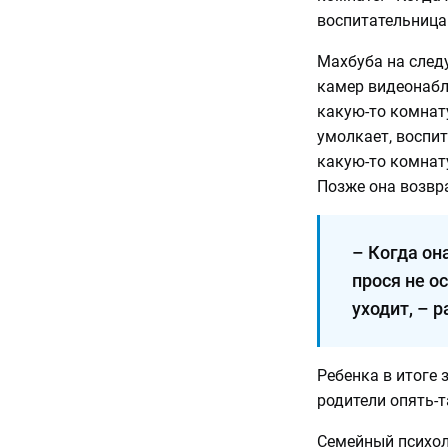
воспитательница
Махбуба на след
камер видеонабл
какую-то комнату
умолкает, воспит
какую-то комнату
Позже она возв
– Когда он
прося не о
уходит, – 
Ребенка в итоге 
родители опять-
Семейный психол