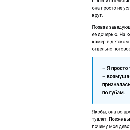
с воспитательниц
она просто не усл
врут.
Позвав заведующ
ее дочерью. На к
камер в детском 
отдельно погово
– Я просто 
– возмущае
призналась
по губам.
Якобы, она во вр
туалет. Позже вы
почему моя девоч