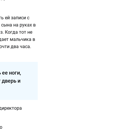
ь ей записи с
сына на руках в
з. Когда тот не
идает мальчика в
очти два часа.
 ее ноги,
т дверь и
 директора
о