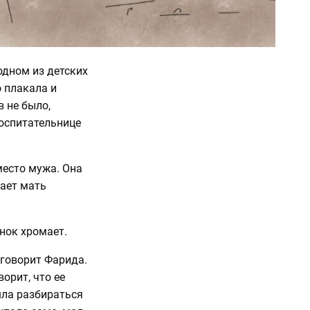
одном из детских
 плакала и
в не было,
воспитательнице
место мужа. Она
вает мать
енок хромает.
 говорит Фарида.
орит, что ее
ошла разбираться