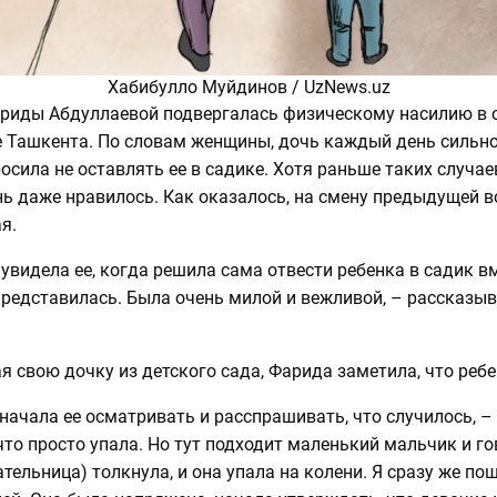
Хабибулло Муйдинов / UzNews.uz
ариды Абдуллаевой подвергалась физическому насилию в 
е Ташкента. По словам женщины, дочь каждый день сильно
осила не оставлять ее в садике. Хотя раньше таких случае
нь даже нравилось. Как оказалось, на смену предыдущей 
ая.
 увидела ее, когда решила сама отвести ребенка в садик в
представилась. Была очень милой и вежливой, – рассказы
я свою дочку из детского сада, Фарида заметила, что реб
, начала ее осматривать и расспрашивать, что случилось, –
что просто упала. Но тут подходит маленький мальчик и гов
ательница) толкнула, и она упала на колени. Я сразу же п