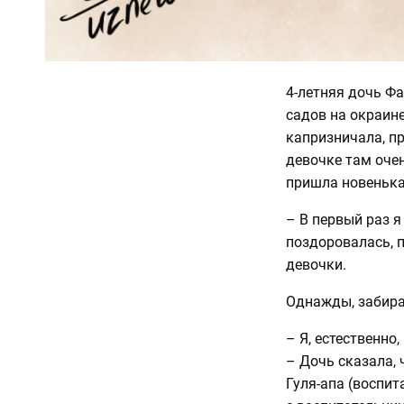
4-летняя дочь Ф
садов на окраин
капризничала, пр
девочке там оче
пришла новеньк
– В первый раз я
поздоровалась, 
девочки.
Однажды, забира
– Я, естественно
– Дочь сказала, 
Гуля-апа (воспит