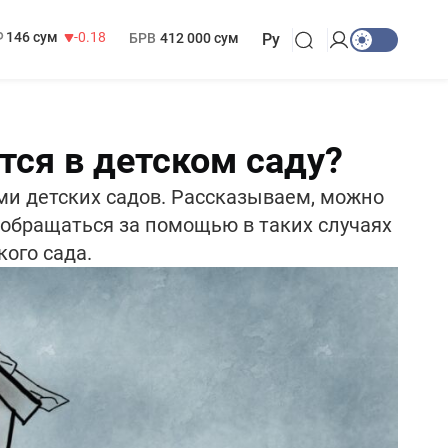
13 749 сум
32.19
МРОТ
1 271 000 сум
146 сум
-0.18
БРВ
412 000 сум
Ру
тся в детском саду?
ми детских садов. Рассказываем, можно
 обращаться за помощью в таких случаях
ого сада.