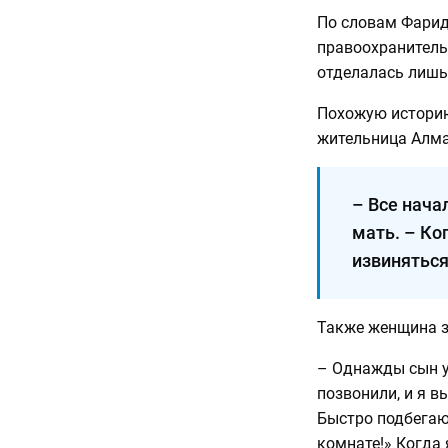
По словам Фарид
правоохранительн
отделалась лишь
Похожую историю
жительница Алма
– Все нача
мать. – Ко
извиняться
Также женщина за
– Однажды сын у
позвонили, и я в
Быстро подбегаю,
комнате!» Когда я