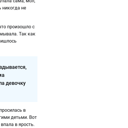
упала сама, мол,
ь никогда не
что произошло с
амывала. Так как
пришлось
авдывается,
ма
ла девочку
 просилась в
гими детьми. Вот
 впала в ярость.