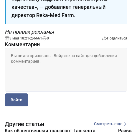
качества», — добавляет генеральный
директор Reka-Med Farm.
На правах рекламы
3 мая 18:21
6661
0
Поделиться
Комментарии
Войти
Другие статьи
Смотреть еще
Как общественный транспорт Ташкента
Разво