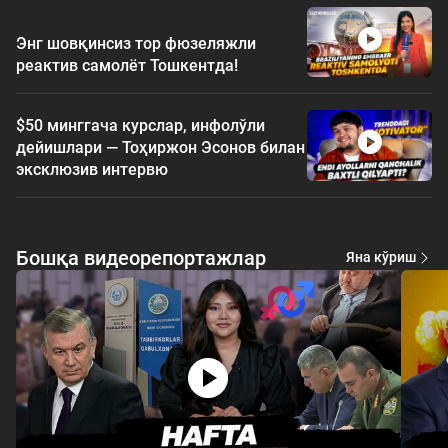
Энг шовқинсиз тор фюзеляжли
реактив самолёт Тошкентда!
$50 минггача курслар, инфолўли
дейишлари — Тоҳиржон Эсонов билан
эксклюзив интервю
Бошқа видеорепортажлар
Яна кўриш