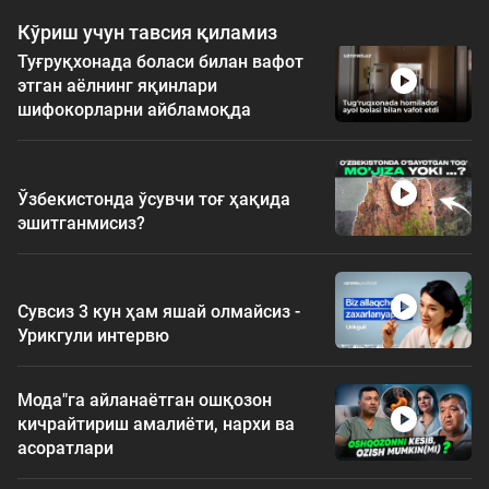
Кўриш учун тавсия қиламиз
Туғруқхонада боласи билан вафот
этган аёлнинг яқинлари
шифокорларни айбламоқда
Ўзбекистонда ўсувчи тоғ ҳақида
эшитганмисиз?
Сувсиз 3 кун ҳам яшай олмайсиз -
Урикгули интервю
Мода"га айланаётган ошқозон
кичрайтириш амалиёти, нархи ва
асоратлари