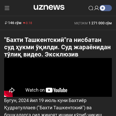
11 916 сўм
28.92
13 749 сўм
412 000 сўм
32.19
БҲМ
146 сўм
1 271 000 сўм
-0.18
МҲТЭКМ
"Бахти Ташкентский"га нисбатан
суд ҳукми ўқилди. Суд жараёнидан
тўлиқ видео. Эксклюзив
Бугун, 2024 йил 19 июль куни Бахтиёр
Қудратуллаев ("Бахти Ташкентский") ва
бошқаларга оид жиноят ишини кўриб чиқиш