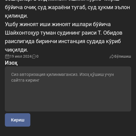
бўйича очиқ суд жараёни тугаб, суд ҳукми эълон
қилинди.
Ушбу жиноят иши жиноят ишлари бўйича
Шайхонтоҳур туман судининг раиси Т. Обидов
раислигида биринчи инстанция судида кўриб
чиқилди.
19 июл 2024
0
Бўлишиш
Изоҳ
Кириш