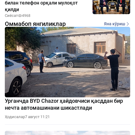
билан телефон орқали мулоқот
қилди
Сиёсат
4968
Оммабоп янгиликлар
Яна кўриш
Урганчда BYD Chazor ҳайдовчиси қасддан бир
нечта автомашинани шикастлади
Ҳодисалар
7 август 11:21