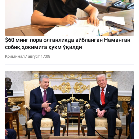
$60 минг пора олганликда айбланган Наманган
собиқ ҳокимига ҳукм ўқилди
Криминал
7 август 17:08