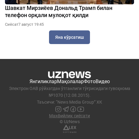
Шавкат Мирзиёев Дональд Трамп билан
телефон орқали мулоқот қилди
Сиёсат
7 август 19:45
Яна кўрсатиш
Янгиликлар
Мақолалар
Фото
Видео
Электрон ОАВ рўйхатдан ўтганлиги тўғрисидаги гувоҳнома
№1070 (12.08.2015).
Таъсичи: “News Media Group” ХК
Махфийлик сиёсати
© UzNews