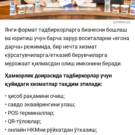
uznews.uz
Янги формат тадбиркорларга бизнесни бошлаш
ва юритиш учун барча зарур воситаларни «ягона
дарча» режимида, бир нечта хизмат
кўрсатувчиларга/етказиб берувчиларга
мурожаат қилмасдан олиш имконини беради.
Ҳамкорлик доирасида тадбиркорлар учун
қуйидаги хизматлар тақдим этилади:
• ҳисоб рақамини очиш;
• савдо эквайрингини улаш;
• POS-терминаллар;
• QR-тўловлар;
• онлайн НКМни рўйхатдан ўтказиш;