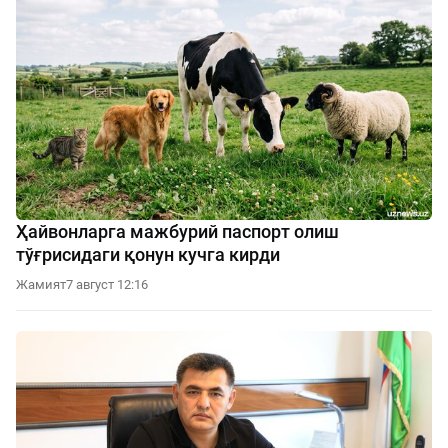
Ҳайвонларга мажбурий паспорт олиш
тўғрисидаги қонун кучга кирди
Жамият
7 август 12:16