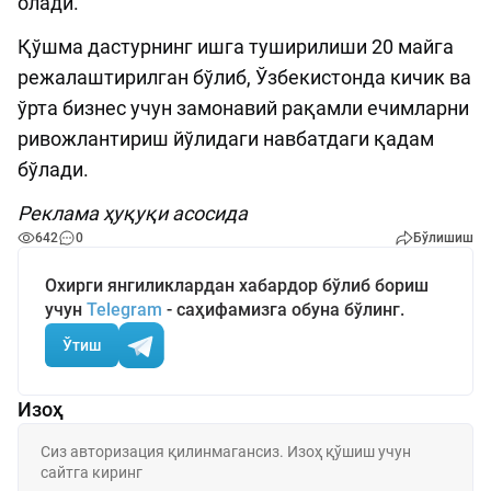
олади.
Қўшма дастурнинг ишга туширилиши 20 майга
режалаштирилган бўлиб, Ўзбекистонда кичик ва
ўрта бизнес учун замонавий рақамли ечимларни
ривожлантириш йўлидаги навбатдаги қадам
бўлади.
Реклама ҳуқуқи асосида
642
0
Бўлишиш
Охирги янгиликлардан хабардор бўлиб бориш
учун
Telegram
- саҳифамизга обуна бўлинг.
Ўтиш
Изоҳ