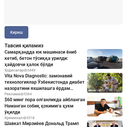
Кириш
Тавсия қиламиз
Самарқандда юк машинаси ёниб
кетиб, бетон тўсиққа урилди:
ҳайдовчи ҳалок бўлди
Ҳодисалар
5449
Vita Nova Diagnostic: замонавий
технологиялар Ўзбекистонда диабет
назоратини яхшилашга ёрдам
бермоқда
Реклама
5364
$60 минг пора олганликда айбланган
Наманган собиқ ҳокимига ҳукм
ўқилди
Криминал
5318
Шавкат Мирзиёев Дональд Трамп