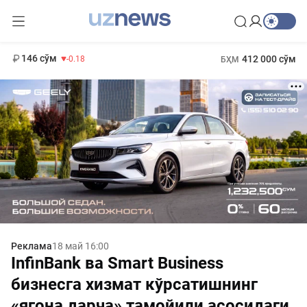
11 916 сўм
28.92
13 749 сўм
1 271 000 сўм
32.19
МҲТЭКМ
146 сўм
412 000 сўм
-0.18
БҲМ
Реклама
18 май 16:00
InfinBank ва Smart Business
бизнесга хизмат кўрсатишнинг
«ягона дарча» тамойили асосидаги