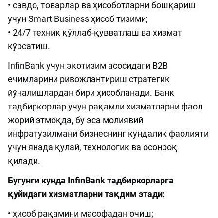
• савдо, товарлар ва ҳисоботларни бошқариш
учун Smart Business ҳисоб тизими;
• 24/7 техник қўллаб-қувватлаш ва хизмат
кўрсатиш.
InfinBank учун экотизим асосидаги B2B
ечимларини ривожлантириш стратегик
йўналишлардан бири ҳисобланади. Банк
тадбиркорлар учун рақамли хизматларни фаол
жорий этмоқда, бу эса молиявий
инфратузилмани бизнеснинг кундалик фаолияти
учун янада қулай, технологик ва осонроқ
қилади.
Бугунги кунда InfinBank тадбиркорларга
қуйидаги хизматларни тақдим этади:
• ҳисоб рақамини масофадан очиш;