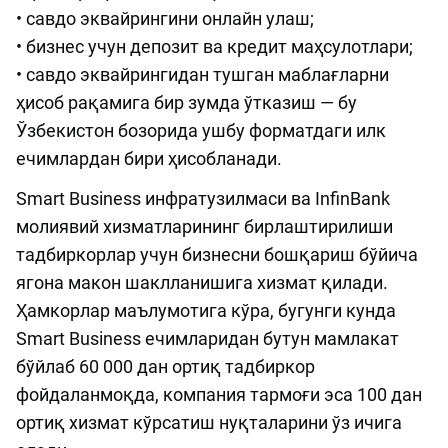
• савдо эквайрингини онлайн улаш;
• бизнес учун депозит ва кредит маҳсулотлари;
• савдо эквайрингидан тушган маблағларни
ҳисоб рақамига бир зумда ўтказиш — бу
Ўзбекистон бозорида ушбу форматдаги илк
ечимлардан бири ҳисобланади.
Smart Business инфратузилмаси ва InfinBank
молиявий хизматларининг бирлаштирилиши
тадбиркорлар учун бизнесни бошқариш бўйича
ягона макон шаклланишига хизмат қилади.
Ҳамкорлар маълумотига кўра, бугунги кунда
Smart Business ечимларидан бутун мамлакат
бўйлаб 60 000 дан ортиқ тадбиркор
фойдаланмоқда, компания тармоғи эса 100 дан
ортиқ хизмат кўрсатиш нуқталарини ўз ичига