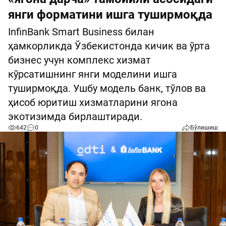
янги форматини ишга туширмоқда
InfinBank Smart Business билан
ҳамкорликда Ўзбекистонда кичик ва ўрта
бизнес учун комплекс хизмат
кўрсатишнинг янги моделини ишга
туширмоқда. Ушбу модель банк, тўлов ва
ҳисоб юритиш хизматларини ягона
экотизимда бирлаштиради.
642
0
Бўлишиш