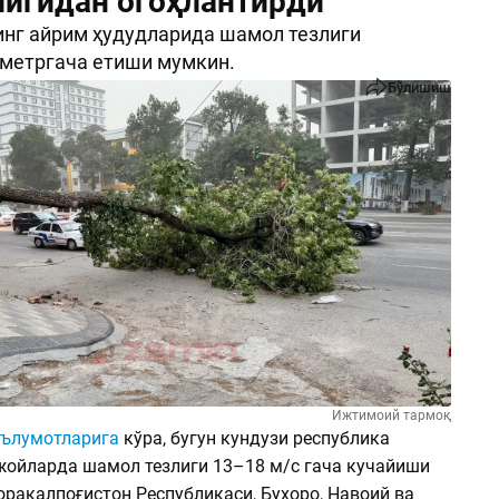
игидан огоҳлантирди
нг айрим ҳудудларида шамол тезлиги
 метргача етиши мумкин.
Бўлишиш
Ижтимоий тармоқ
ълумотларига
кўра, бугун кундузи республика
жойларда шамол тезлиги 13–18 м/с гача кучайиши
орақалпоғистон Республикаси, Бухоро, Навоий ва