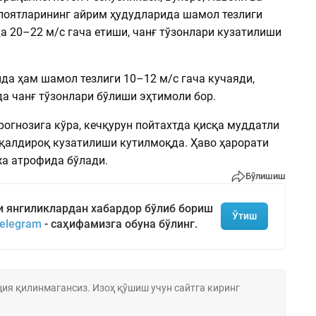
лоятларининг айрим ҳудудларида шамол тезлиги
а 20–22 м/с гача етиши, чанғ тўзонлари кузатилиши
да ҳам шамол тезлиги 10–12 м/с гача кучаяди,
а чанғ тўзонлари бўлиши эҳтимоли бор.
огнозига кўра, кечқурун пойтахтда қисқа муддатли
қалдироқ кузатилиши кутилмоқда. Ҳаво ҳарорати
а атрофида бўлади.
Бўлишиш
и янгиликлардан хабардор бўлиб бориш
Ўтиш
elegram
- саҳифамизга обуна бўлинг.