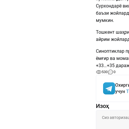
Сурхондарё ви
баъзи жойлард
мумкин.
Тошкент шаҳри
айрим жойлард
Синоптиклар пр
ёмғир ва мома
+33…+35 дараж
530
0
Охирг
учун
T
Изоҳ