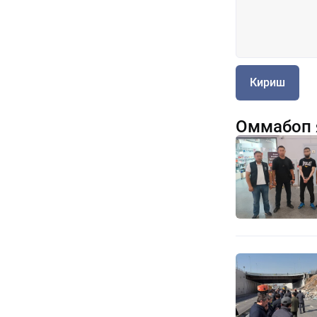
Кириш
Оммабоп 