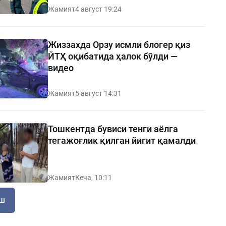
Жамият
4 август 19:24
Жиззахда Орзу исмли блогер қиз
ЙТҲ оқибатида ҳалок бўлди —
видео
Жамият
5 август 14:31
Тошкентда бувиси тенги аёлга
тегажоғлик қилган йигит қамалди
Жамият
Кеча, 10:11
иш