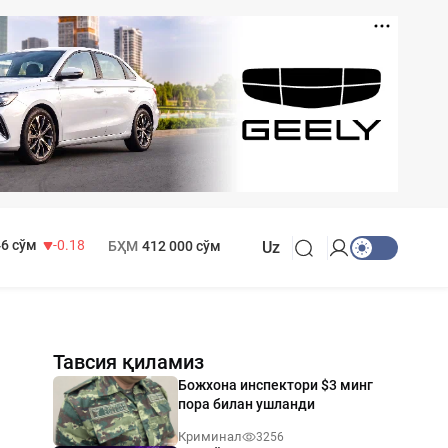
 916 сўм
28.92
 749 сўм
32.19
МҲТЭКМ
1 271 000 сўм
6 сўм
-0.18
БҲМ
412 000 сўм
Uz
Тавсия қиламиз
Божхона инспектори $3 минг
пора билан ушланди
Криминал
3256