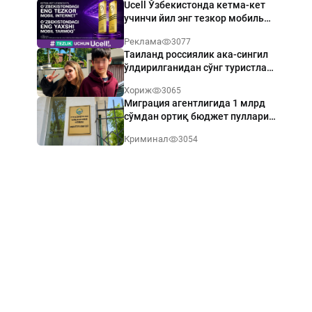
Ucell Ўзбекистонда кетма-кет
учинчи йил энг тезкор мобиль
интернет эгаси бўлди
Реклама
3077
Таиланд россиялик ака-сингил
ўлдирилганидан сўнг туристлар
хавфсизлигини кучайтиради
Хориж
3065
Миграция агентлигида 1 млрд
сўмдан ортиқ бюджет пуллари
талон-торож қилинди
Криминал
3054