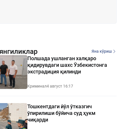
янгиликлар
Яна кўриш
Полшада ушланган халқаро
қидирувдаги шахс Ўзбекистонга
экстрадиция қилинди
Криминал
4 август 16:17
Тошкентдаги йўл ўтказгич
ўпирилиши бўйича суд ҳукм
чиқарди