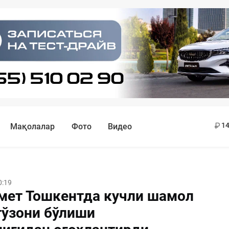
11
13
14
Мақолалар
Фото
Видео
0:19
мет Тошкентда кучли шамол
тўзони бўлиши