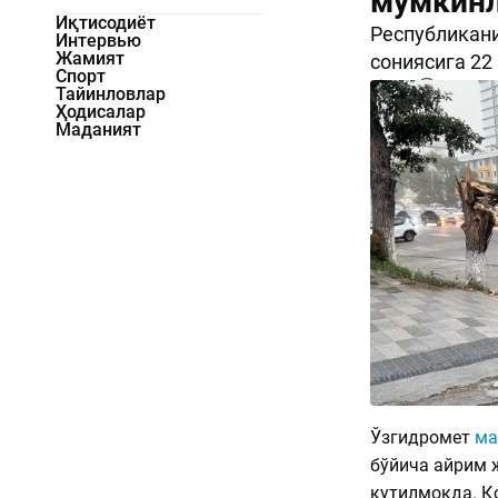
мумкинл
Иқтисодиёт
Республикани
Интервью
Жамият
сониясига 22
Спорт
530
0
Тайинловлар
Ҳодисалар
Маданият
Ўзгидромет
ма
бўйича айрим 
кутилмоқда. Қ