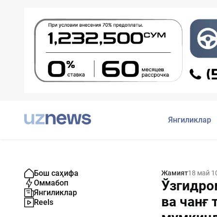
Янгиликлар
Бош саҳифа
Жамият
18 май 1
Ўзгидро
Оммабоп
Янгиликлар
ва чанғ 
Reels