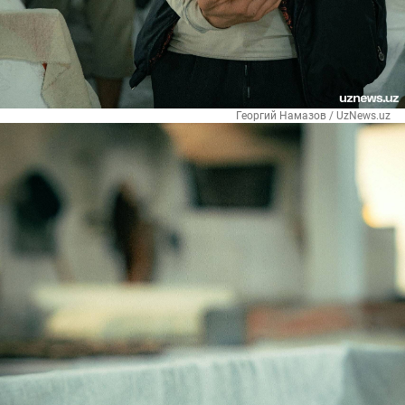
Георгий Намазов / UzNews.uz