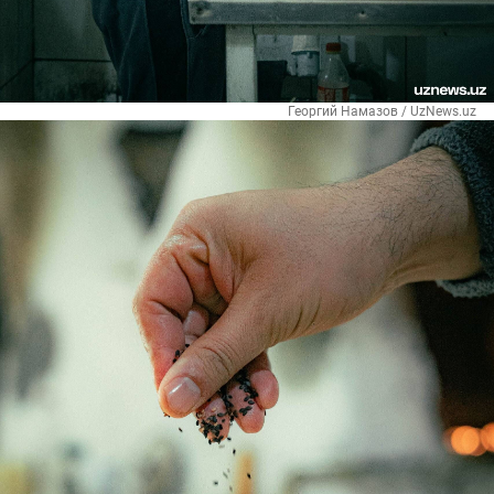
Георгий Намазов / UzNews.uz