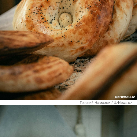
Георгий Намазов / UzNews.uz