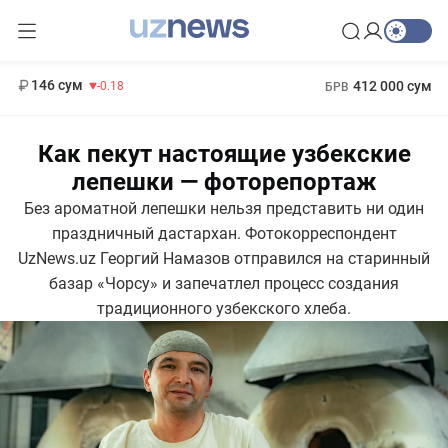
13 749 сум
32.19
146 сум
412 000 сум
-0.18
БРВ
11 916 сум
1 271 000 сум
28.92
МРОТ
Как пекут настоящие узбекские
лепешки — фоторепортаж
Без ароматной лепешки нельзя представить ни один
праздничный дастархан. Фотокорреспондент
UzNews.uz Георгий Намазов отправился на старинный
базар «Чорсу» и запечатлел процесс создания
традиционного узбекского хлеба.