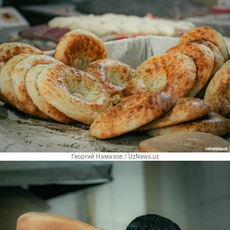
Георгий Намазов / UzNews.uz