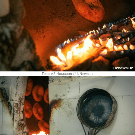
Георгий Намазов / UzNews.uz