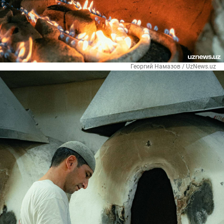
Георгий Намазов / UzNews.uz