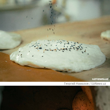
Георгий Намазов / UzNews.uz