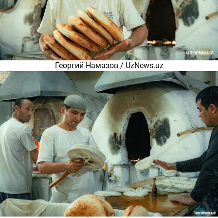
Георгий Намазов / UzNews.uz