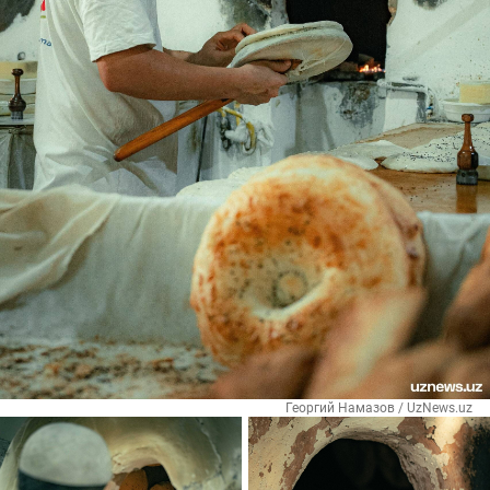
Георгий Намазов / UzNews.uz