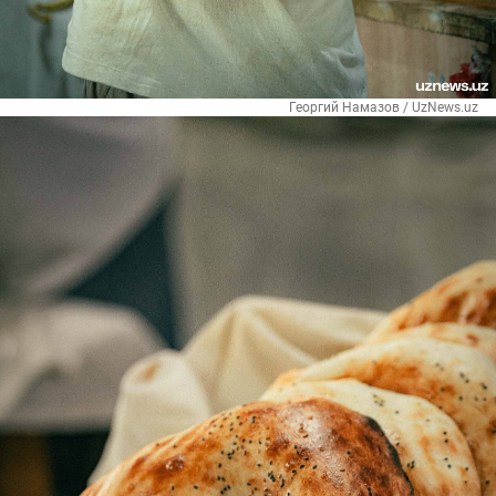
Георгий Намазов / UzNews.uz