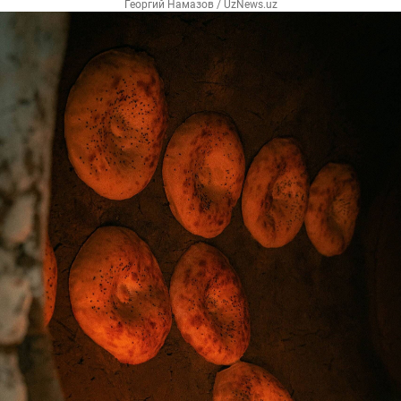
Георгий Намазов / UzNews.uz