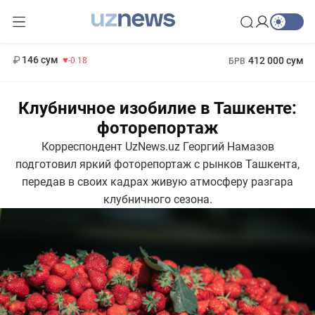
13 749 сум
32.19
146 сум
412 000 сум
-0.18
БРВ
11 916 сум
1 271 000 сум
28.92
МРОТ
Клубничное изобилие в Ташкенте:
фоторепортаж
Корреспондент UzNews.uz Георгий Намазов
подготовил яркий фоторепортаж с рынков Ташкента,
передав в своих кадрах живую атмосферу разгара
клубничного сезона.